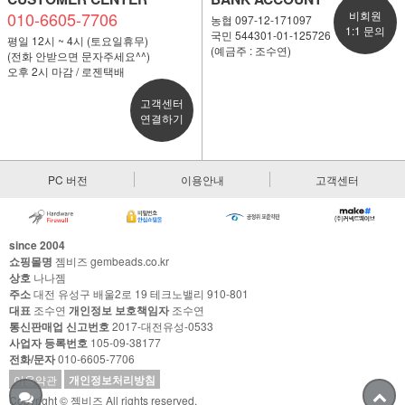
010-6605-7706
비회원
농협 097-12-171097
1:1 문의
국민 544301-01-125726
평일 12시 ~ 4시 (토요일휴무)
(예금주 : 조수연)
(전화 안받으면 문자주세요^^)
오후 2시 마감 / 로젠택배
고객센터
연결하기
PC 버전
이용안내
고객센터
since 2004
쇼핑몰명
젬비즈 gembeads.co.kr
상호
나나젬
주소
대전 유성구 배울2로 19 테크노밸리 910-801
대표
조수연
개인정보 보호책임자
조수연
통신판매업 신고번호
2017-대전유성-0533
사업자 등록번호
105-09-38177
전화/문자
010-6605-7706
이용약관
개인정보처리방침
Copyright © 젬비즈 All rights reserved.