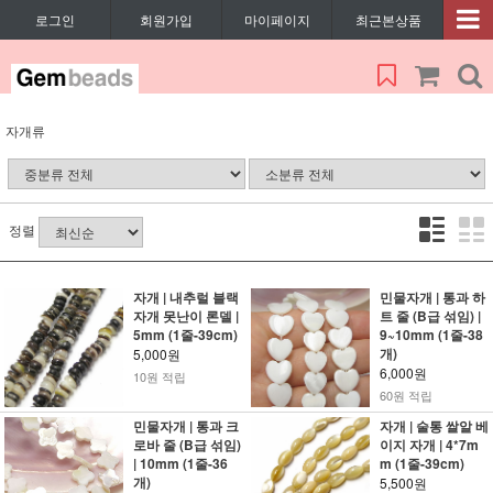
로그인
회원가입
마이페이지
최근본상품
자개류
정렬
자개 | 내추럴 블랙
민물자개 | 통과 하
자개 못난이 론델 |
트 줄 (B급 섞임) |
5mm (1줄-39cm)
9~10mm (1줄-38
개)
5,000원
6,000원
10원 적립
60원 적립
민물자개 | 통과 크
자개 | 술통 쌀알 베
로바 줄 (B급 섞임)
이지 자개 | 4*7m
| 10mm (1줄-36
m (1줄-39cm)
개)
5,500원