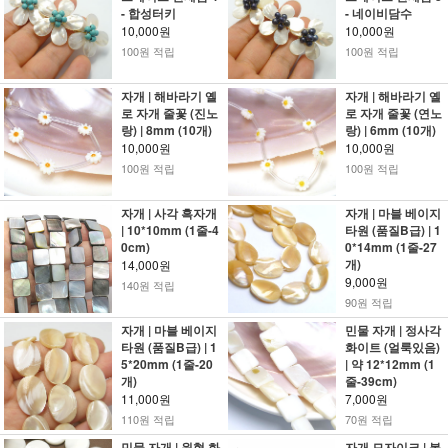
- 합성터키
- 네이비담수
10,000원
10,000원
100원 적립
100원 적립
자개 | 해바라기 옐
자개 | 해바라기 옐
로 자개 줄꽃 (진노
로 자개 줄꽃 (연노
랑) | 8mm (10개)
랑) | 6mm (10개)
10,000원
10,000원
100원 적립
100원 적립
자개 | 사각 흑자개
자개 | 마블 베이지
| 10*10mm (1줄-4
타원 (품질B급) | 1
0cm)
0*14mm (1줄-27
개)
14,000원
9,000원
140원 적립
90원 적립
자개 | 마블 베이지
민물 자개 | 정사각
타원 (품질B급) | 1
화이트 (얼룩있음)
5*20mm (1줄-20
| 약 12*12mm (1
개)
줄-39cm)
11,000원
7,000원
110원 적립
70원 적립
민물 자개 | 원형 화
자개 모자이크 | 볼