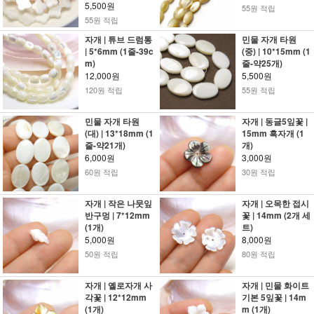
5,500원
55원 적립
55원 적립
자개 | 튜브 드럼통
민물 자개 타원
| 5*6mm (1줄-39c
(중) | 10*15mm (1
m)
줄-약25개)
12,000원
5,500원
120원 적립
55원 적립
민물 자개 타원
자개 | 동글5잎꽃 |
(대) | 13*18mm (1
15mm 흑자개 (1
줄-약21개)
개)
6,000원
3,000원
60원 적립
30원 적립
자개 | 작은 나뭇잎
자개 | 오목한 접시
반구멍 | 7*12mm
꽃 | 14mm (2개 세
(1개)
트)
5,000원
8,000원
50원 적립
80원 적립
자개 | 옐로자개 사
자개 | 민물 화이트
각꽃 | 12*12mm
기본 5잎꽃 | 14m
(1개)
m (1개)