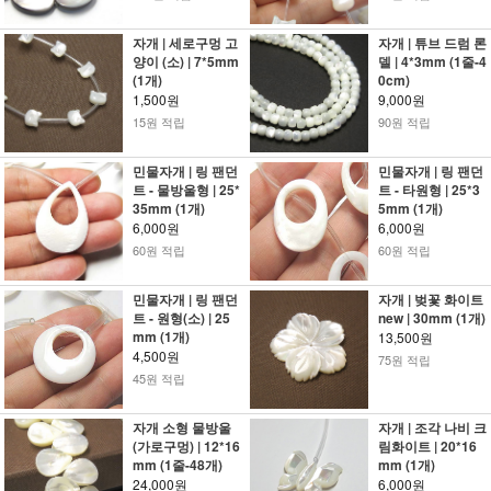
자개 | 세로구멍 고
자개 | 튜브 드럼 론
양이 (소) | 7*5mm
델 | 4*3mm (1줄-4
(1개)
0cm)
1,500원
9,000원
15원 적립
90원 적립
민물자개 | 링 팬던
민물자개 | 링 팬던
트 - 물방울형 | 25*
트 - 타원형 | 25*3
35mm (1개)
5mm (1개)
6,000원
6,000원
60원 적립
60원 적립
민물자개 | 링 팬던
자개 | 벚꽃 화이트
트 - 원형(소) | 25
new | 30mm (1개)
mm (1개)
13,500원
4,500원
75원 적립
45원 적립
자개 소형 물방울
자개 | 조각 나비 크
(가로구멍) | 12*16
림화이트 | 20*16
mm (1줄-48개)
mm (1개)
24,000원
6,000원