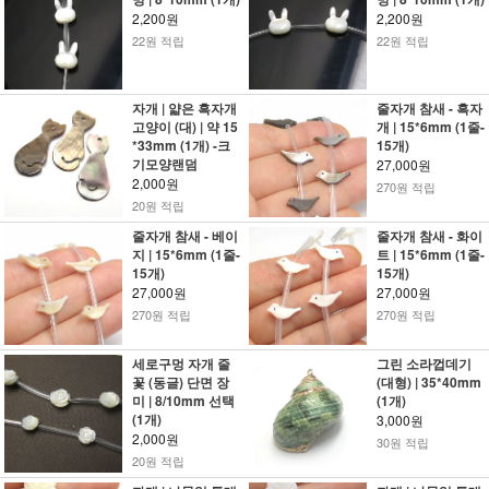
2,200원
2,200원
22원 적립
22원 적립
자개 | 얇은 흑자개
줄자개 참새 - 흑자
고양이 (대) | 약 15
개 | 15*6mm (1줄-
*33mm (1개) -크
15개)
기모양랜덤
27,000원
2,000원
270원 적립
20원 적립
줄자개 참새 - 베이
줄자개 참새 - 화이
지 | 15*6mm (1줄-
트 | 15*6mm (1줄-
15개)
15개)
27,000원
27,000원
270원 적립
270원 적립
세로구멍 자개 줄
그린 소라껍데기
꽃 (동글) 단면 장
(대형) | 35*40mm
미 | 8/10mm 선택
(1개)
(1개)
3,000원
2,000원
30원 적립
20원 적립