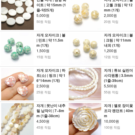
이트 | 약 15mm (1
| 고퀄 크림 | 약 12
줄-약25개)
mm (1개)
5,000원
2,000원
50원 적립
20원 적립
자개 모자이크 | 볼
자개 모자이크 | 볼
| 민트 | 약 11.5m
| 크림 | 약 11mm
m (1개)
내외 (1개)
1,500원
1,200원
15원 적립
12원 적립
자개 모자이크 | 하
자개 | 튜브 실린더
트(소) | 핑크 | 약 1
사각원통 | 3.5mm
6*14mm (1개)
(1줄-39cm)
2,500원
5,500원
25원 적립
55원 적립
자개 | 못난이 내추
자개 | 옐로 장미꽃
럴 납작이 | 7~8m
조각 팬던트 | 40m
m (1줄-38cm)
m
4,500원
10,000원
45원 적립
100원 적립