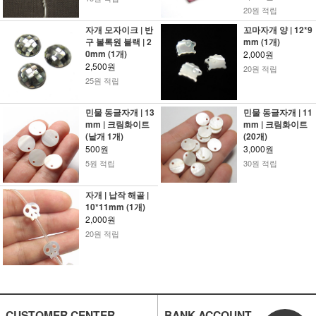
20원 적립
자개 모자이크 | 반
꼬마자개 양 | 12*9
구 볼록원 블랙 | 2
mm (1개)
0mm (1개)
2,000원
2,500원
20원 적립
25원 적립
민물 동글자개 | 13
민물 동글자개 | 11
mm | 크림화이트
mm | 크림화이트
(낱개 1개)
(20개)
500원
3,000원
5원 적립
30원 적립
자개 | 납작 해골 |
10*11mm (1개)
2,000원
20원 적립
CUSTOMER CENTER
BANK ACCOUNT