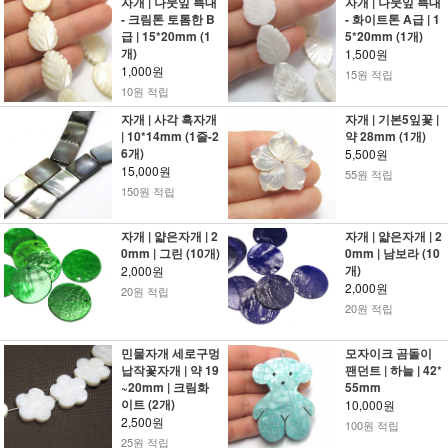
자개 | 나뭇잎 특대
자개 | 나뭇잎 특대
- 크림톤 토톰한 B
- 화이트톤 A급 | 1
급 | 15*20mm (1
5*20mm (1개)
개)
1,500원
1,000원
15원 적립
10원 적립
자개 | 사각 흑자개
자개 | 기본5잎꽃 |
| 10*14mm (1줄-2
약 28mm (1개)
6개)
5,500원
15,000원
55원 적립
150원 적립
자개 | 얇은자개 | 2
자개 | 얇은자개 | 2
0mm | 그린 (10개)
0mm | 남보라 (10
개)
2,000원
2,000원
20원 적립
20원 적립
민물자개 세로구멍
모자이크 곰돌이
납작꽃자개 | 약 19
팬던트 | 하늘 | 42*
~20mm | 크림화
55mm
이트 (2개)
10,000원
2,500원
100원 적립
25원 적립