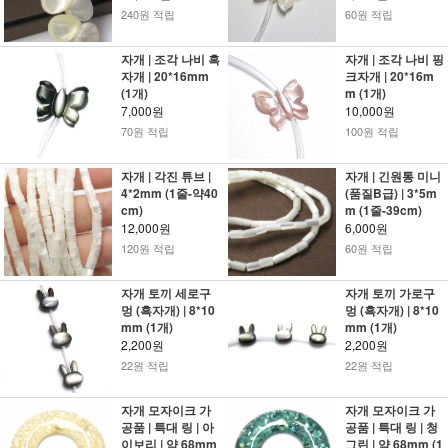
240원 적립
60원 적립
자개 | 조각 나비 흑
자개 | 조각 나비 핑
자개 | 20*16mm
크자개 | 20*16m
(1개)
m (1개)
7,000원
10,000원
70원 적립
100원 적립
자개 | 각진 튜브 |
자개 | 긴원통 미니
4*2mm (1줄-약40
(품질B급) | 3*5m
cm)
m (1줄-39cm)
12,000원
6,000원
120원 적립
60원 적립
자개 토끼 세로구
자개 토끼 가로구
멍 (흑자개) | 8*10
멍 (흑자개) | 8*10
mm (1개)
mm (1개)
2,200원
2,200원
22원 적립
22원 적립
자개 모자이크 가
자개 모자이크 가
공품 | 특대 링 | 아
공품 | 특대 링 | 청
이보리 | 약 68mm
그린 | 약 68mm (1