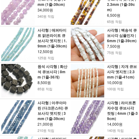
mm (1줄-39cm)
2.3mm (1줄-39c
m)
34,000원
6,500원
340원 적립
65원 적립
사각형 | 애퍼타이
사각형 | 백송석 큐
트 맑은라이트 큐
브사각 심플민자 |
브사각 엣지컷 | 1.
6mm (1줄-39cm)
9mm (1줄-39cm)
7,500원
12,500원
75원 적립
125원 적립
원석 사각형 | 화산
사각형 | 자개 큐브
석 큐브사각 | 8m
사각 엣지컷 | 2.3
m (1줄-36개)
mm (1줄-41cm)
8,500원
10,000원
85원 적립
100원 적립
사각형 | 아쿠아마
사각형 | 라이트톤
린 (다크몬스터) 큐
자수정 큐브사각
브사각 엣지컷 | 3
컷팅 | 4mm (1줄-3
mm (1줄-39cm)
9cm)
21,000원
14,000원
210원 적립
140원 적립