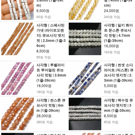
3.8mm (1줄-39c
팅 | 4mm (1줄-39
m)
cm)
6,500원
24,000원
65원 적립
240원 적립
사각형 | 스페사틴
사각형 | 밀키 화이
가넷 (라이트오렌
트 문스톤 큐브사
지) 큐브사각 엣지
각 컷팅 | 4.7mm
컷 | 2.5mm (1줄-3
(1줄-39cm)
9cm)
16,000원
8,500원
160원 적립
85원 적립
사각형 | 루벨라이
사각형 | 썬셋 소다
트 투어멀린 큐브
라이트 (믹스톤) 큐
사각 컷팅 | 3.9mm
브사각 엣지컷 | 2.
(1줄-39cm)
3mm (1줄-39cm)
18,000원
5,000원
180원 적립
50원 적립
사각형 | 썬스톤 큐
사각형 | 백수정 큐
브사각 컷팅 | 6m
브사각 엣지컷 | 3
m (1줄-39cm)
mm (1줄-39cm)
28,000원
8,500원
280원 적립
85원 적립