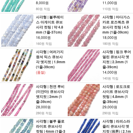
8,000원
11,000원
80원 적립
110원 적립
사각형 | 블루레이
사각형 | 마다가스
스 아게이트 큐브
카르 로즈쿼츠 큐
사각 컷팅 | 약 4.8
브사각 컷팅 | 4.5
mm (1줄-37cm)
mm (1줄-39cm)
16,000원
18,000원
160원 적립
180원 적립
사각형 | 여러가지
사각형 | 핑크 투어
원석 믹스 큐브사
멀린 큐브사각 엣
각 엣지컷 | 1.9mm
지컷 | 2.3mm (1
(1줄-39cm)
줄-39cm)
(품절)
14,000원
140원 적립
사각형 | 천연 루비
사각형 | 로도크로
(미얀마) 큐브사각
사이트 큐브사각
엣지컷 | 2mm (1
컷팅 | 4.8mm (1
줄-39cm)
줄-39cm)
28,000원
29,000원
280원 적립
290원 적립
사각형 | 블루 플로
사각형 | 라피스라
라이트 큐브사각
줄리 큐브사각 엣
컷팅 | 4mm (1줄-3
지컷 (원톤) | 2.1m