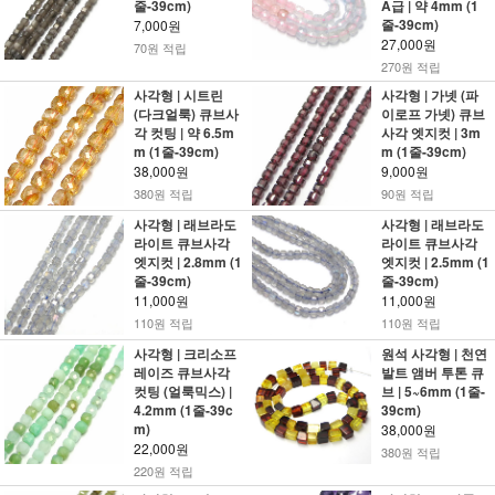
줄-39cm)
A급 | 약 4mm (1
줄-39cm)
7,000원
27,000원
70원 적립
270원 적립
사각형 | 시트린
사각형 | 가넷 (파
(다크얼룩) 큐브사
이로프 가넷) 큐브
각 컷팅 | 약 6.5m
사각 엣지컷 | 3m
m (1줄-39cm)
m (1줄-39cm)
38,000원
9,000원
380원 적립
90원 적립
사각형 | 래브라도
사각형 | 래브라도
라이트 큐브사각
라이트 큐브사각
엣지컷 | 2.8mm (1
엣지컷 | 2.5mm (1
줄-39cm)
줄-39cm)
11,000원
11,000원
110원 적립
110원 적립
사각형 | 크리소프
원석 사각형 | 천연
레이즈 큐브사각
발트 앰버 투톤 큐
컷팅 (얼룩믹스) |
브 | 5~6mm (1줄-
4.2mm (1줄-39c
39cm)
m)
38,000원
22,000원
380원 적립
220원 적립