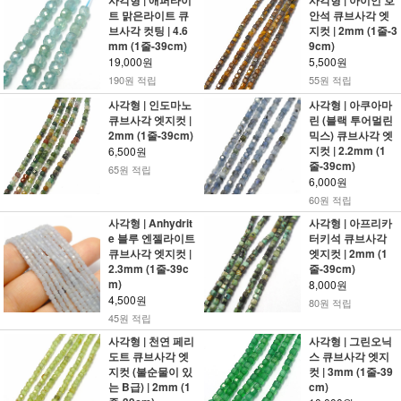
사각형 | 애퍼타이
사각형 | 아이언 호
트 맑은라이트 큐
안석 큐브사각 엣
브사각 컷팅 | 4.6
지컷 | 2mm (1줄-3
mm (1줄-39cm)
9cm)
19,000원
5,500원
190원 적립
55원 적립
사각형 | 인도마노
사각형 | 아쿠아마
큐브사각 엣지컷 |
린 (블랙 투어멀린
2mm (1줄-39cm)
믹스) 큐브사각 엣
지컷 | 2.2mm (1
6,500원
줄-39cm)
65원 적립
6,000원
60원 적립
사각형 | Anhydrit
사각형 | 아프리카
e 블루 엔젤라이트
터키석 큐브사각
큐브사각 엣지컷 |
엣지컷 | 2mm (1
2.3mm (1줄-39c
줄-39cm)
m)
8,000원
4,500원
80원 적립
45원 적립
사각형 | 천연 페리
사각형 | 그린오닉
도트 큐브사각 엣
스 큐브사각 엣지
지컷 (불순물이 있
컷 | 3mm (1줄-39
는 B급) | 2mm (1
cm)