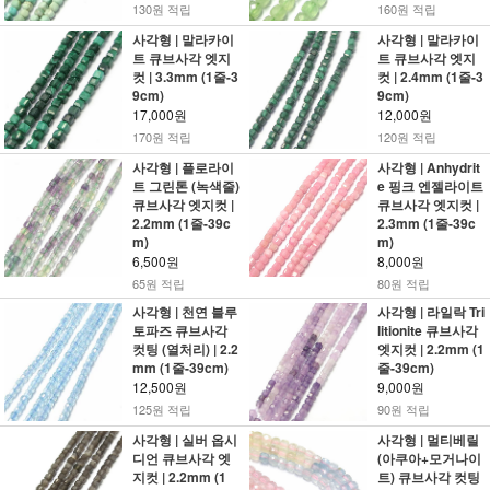
130원 적립
160원 적립
사각형 | 말라카이
사각형 | 말라카이
트 큐브사각 엣지
트 큐브사각 엣지
컷 | 3.3mm (1줄-3
컷 | 2.4mm (1줄-3
9cm)
9cm)
17,000원
12,000원
170원 적립
120원 적립
사각형 | 플로라이
사각형 | Anhydrit
트 그린톤 (녹색줄)
e 핑크 엔젤라이트
큐브사각 엣지컷 |
큐브사각 엣지컷 |
2.2mm (1줄-39c
2.3mm (1줄-39c
m)
m)
6,500원
8,000원
65원 적립
80원 적립
사각형 | 천연 블루
사각형 | 라일락 Tri
토파즈 큐브사각
litionite 큐브사각
컷팅 (열처리) | 2.2
엣지컷 | 2.2mm (1
mm (1줄-39cm)
줄-39cm)
12,500원
9,000원
125원 적립
90원 적립
사각형 | 실버 옵시
사각형 | 멀티베릴
디언 큐브사각 엣
(아쿠아+모거나이
지컷 | 2.2mm (1
트) 큐브사각 컷팅