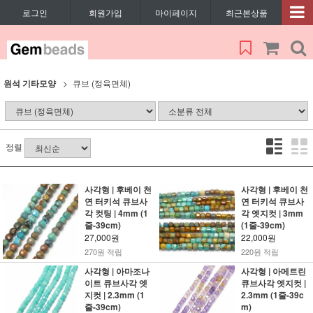
로그인
회원가입
마이페이지
최근본상품
원석 기타모양
큐브 (정육면체)
정렬
사각형 | 후베이 천
사각형 | 후베이 천
연 터키석 큐브사
연 터키석 큐브사
각 컷팅 | 4mm (1
각 엣지컷 | 3mm
줄-39cm)
(1줄-39cm)
27,000원
22,000원
270원 적립
220원 적립
사각형 | 아마조나
사각형 | 아메트린
이트 큐브사각 엣
큐브사각 엣지컷 |
지컷 | 2.3mm (1
2.3mm (1줄-39c
줄-39cm)
m)