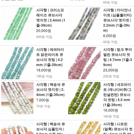
65원 적립
사각형 | 크리소프
사각형 | 카이언나
레이즈 큐브사각
이트 (심플퀄리티)
엣지컷 | 2.4mm (1
큐브사각 엣지컷 |
줄-39cm)
2.2mm (1줄-39c
m)
20,000원
6,000원
200원 적립
60원 적립
사각형 | 애퍼타이
사각형 | 핑크 투어
트 맑은라이트 큐
멀린 큐브사각 컷
브사각 컷팅 | 4.2
팅 | 4.7mm (1줄-3
mm (1줄-39cm)
9cm)
19,000원
23,000원
190원 적립
230원 적립
사각형 | 백송석 큐
사각형 | 네프라이
브사각 엣지컷 | 2.
트 (캐나다비취/그
4mm (1줄-39cm)
린설펀틴) 큐브사
각 컷팅 | 4.5 mm
7,000원
(1줄-39cm)
70원 적립
16,000원
160원 적립
사각형 | 백송석 큐
사각형 | 시트린
브사각 심플민자 |
(얼룩) 큐브사각 컷