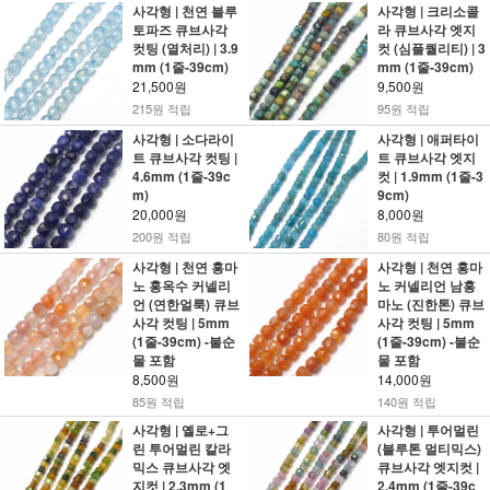
사각형 | 천연 블루
사각형 | 크리소콜
토파즈 큐브사각
라 큐브사각 엣지
컷팅 (열처리) | 3.9
컷 (심플퀄리티) | 3
mm (1줄-39cm)
mm (1줄-39cm)
21,500원
9,500원
215원 적립
95원 적립
사각형 | 소다라이
사각형 | 애퍼타이
트 큐브사각 컷팅 |
트 큐브사각 엣지
4.6mm (1줄-39c
컷 | 1.9mm (1줄-3
m)
9cm)
20,000원
8,000원
200원 적립
80원 적립
사각형 | 천연 홍마
사각형 | 천연 홍마
노 홍옥수 커넬리
노 커넬리언 남홍
언 (연한얼룩) 큐브
마노 (진한톤) 큐브
사각 컷팅 | 5mm
사각 컷팅 | 5mm
(1줄-39cm) -불순
(1줄-39cm) -불순
물 포함
물 포함
8,500원
14,000원
85원 적립
140원 적립
사각형 | 옐로+그
사각형 | 투어멀린
린 투어멀린 칼라
(블루톤 멀티믹스)
믹스 큐브사각 엣
큐브사각 엣지컷 |
지컷 | 2.3mm (1
2.4mm (1줄-39c