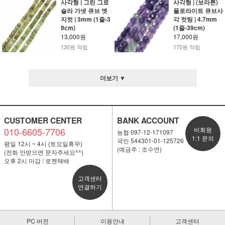
사각형 | 그린 그로
사각형 | (보라톤)
슐라 가넷 큐브 엣
플로라이트 큐브사
지컷 | 3mm (1줄-3
각 컷팅 | 4.7mm
9cm)
(1줄-39cm)
13,000원
17,000원
130원 적립
170원 적립
더보기 ▼
CUSTOMER CENTER
BANK ACCOUNT
010-6605-7706
비회원
농협 097-12-171097
1:1 문의
국민 544301-01-125726
평일 12시 ~ 4시 (토요일휴무)
(예금주 : 조수연)
(전화 안받으면 문자주세요^^)
오후 2시 마감 / 로젠택배
고객센터
연결하기
PC 버전
이용안내
고객센터