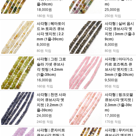
줄-39cm)
m)
18,000원
25,000원
180원 적립
250원 적립
사각형 | 헤마토이
사각형 | 실버 옵시
드 in 토파즈 큐브
디언 큐브사각 엣
사각 엣지컷 | 2.2
지컷 | 3mm (1줄-3
mm (1줄-39cm)
9cm)
8,000원
8,000원
80원 적립
80원 적립
사각형 | 그린 그로
사각형 | 마다가스
슐라 가넷 큐브사
카르 로즈쿼츠 큐
각 컷팅 | 4.2mm
브사각 엣지컷 | 2.
(1줄-39cm)
3mm (1줄-39cm)
16,000원
9,500원
160원 적립
95원 적립
사각형 | 천연 사파
사각형 | 핑크오팔
이어 큐브사각 엣
큐브사각 엣지컷 |
지컷 | 2.2mm (1
2.3mm (1줄-39c
줄-39cm)
m)
24,000원
17,000원
240원 적립
170원 적립
사각형 | 쿤자이트
사각형 | 무카이트
큐브사각 컷팅 | 5
큐브사각 엣지컷 |