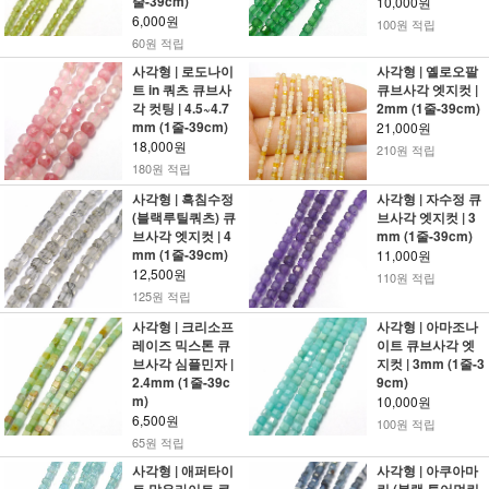
줄-39cm)
10,000원
6,000원
100원 적립
60원 적립
사각형 | 로도나이
사각형 | 옐로오팔
트 in 쿼츠 큐브사
큐브사각 엣지컷 |
각 컷팅 | 4.5~4.7
2mm (1줄-39cm)
mm (1줄-39cm)
21,000원
18,000원
210원 적립
180원 적립
사각형 | 흑침수정
사각형 | 자수정 큐
(블랙루틸쿼츠) 큐
브사각 엣지컷 | 3
브사각 엣지컷 | 4
mm (1줄-39cm)
mm (1줄-39cm)
11,000원
12,500원
110원 적립
125원 적립
사각형 | 크리소프
사각형 | 아마조나
레이즈 믹스톤 큐
이트 큐브사각 엣
브사각 심플민자 |
지컷 | 3mm (1줄-3
2.4mm (1줄-39c
9cm)
m)
10,000원
6,500원
100원 적립
65원 적립
사각형 | 애퍼타이
사각형 | 아쿠아마