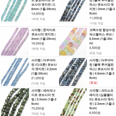
트 맑은라이트 큐
린 (블랙 투어멀린
브사각 엣지컷 | 2.
믹스) 큐브사각 엣
8mm (1줄-39cm)
지컷 | 3mm (1줄-3
9cm)
14,000원
11,000원
140원 적립
110원 적립
사각형 | 쿤자이트
크랙수정 합성수정
큐브사각 엣지컷 |
파스텔믹스 큐브 |
3mm (1줄-39cm)
6.5mm (1줄-39c
m)
19,000원
4,500원
190원 적립
45원 적립
사각형 | 아쿠아마
사각형 | 아쿠아마
린 (다크톤) 큐브사
린 (블랙 투어멀린
각 엣지컷 | 2.2mm
믹스) 큐브사각 컷
(1줄-39cm)
팅 | 4.6mm (1줄-3
9cm)
21,000원
(품절)
210원 적립
사각형 | 세라피나
사각형 | 크리소프
이트 큐브사각 컷
레이즈 (심플퀄리
팅 | 5.5mm (1줄-3
티) 큐브사각 엣지
9cm)
컷 | 2.3mm (1줄-3
9cm)
70,000원
6,500원
700원 적립