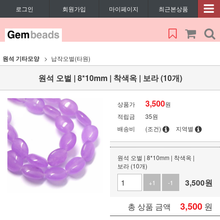
로그인
회원가입
마이페이지
최근본상품
원석 기타모양
납작오벌(타원)
원석 오벌 | 8*10mm | 착색옥 | 보라 (10개)
3,500
상품가
원
적립금
35원
배송비
(조건)
지역별
원석 오벌 | 8*10mm | 착색옥 |
보라 (10개)
3,500
원
+1
-1
3,500
원
총 상품 금액