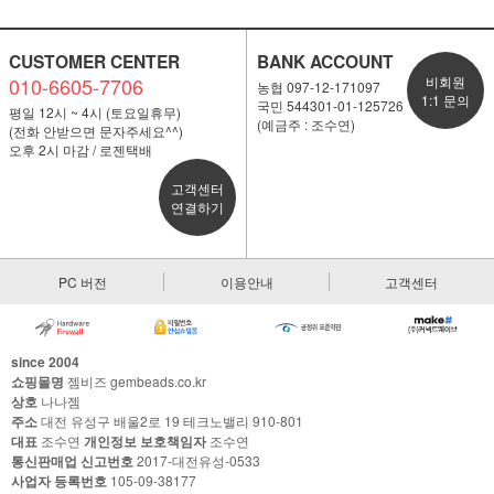
CUSTOMER CENTER
BANK ACCOUNT
010-6605-7706
비회원
농협 097-12-171097
1:1 문의
국민 544301-01-125726
평일 12시 ~ 4시 (토요일휴무)
(예금주 : 조수연)
(전화 안받으면 문자주세요^^)
오후 2시 마감 / 로젠택배
고객센터
연결하기
PC 버전
이용안내
고객센터
since 2004
쇼핑몰명
젬비즈 gembeads.co.kr
상호
나나젬
주소
대전 유성구 배울2로 19 테크노밸리 910-801
대표
조수연
개인정보 보호책임자
조수연
통신판매업 신고번호
2017-대전유성-0533
사업자 등록번호
105-09-38177