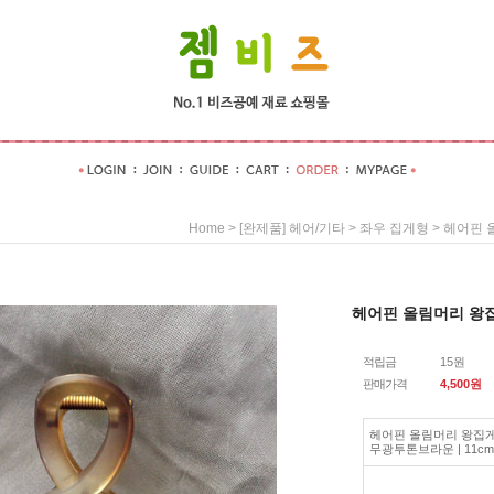
>
>
> 헤어핀 
Home
[완제품] 헤어/기타
좌우 집게형
헤어핀 올림머리 왕집게
적립금
15원
판매가격
4,500
원
헤어핀 올림머리 왕집게핀
무광투톤브라운 | 11cm