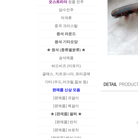
오스트리아
정품 진주
담수진주
자개류
중국 크리스탈
원석 라운드
원석 기타모양
★ 원석 (종류별분류) ★
송석제품
씨드비즈 (미유키)
글래스, 지르코니아, 유리공예
기타 (우드,아크릴,칠보 등)
완제품 신상 모음
[완제품] 귀걸이
[완제품] 목걸이
★ [완제품] 팔찌 ★
[완제품] 반지
[완제품] 브로치