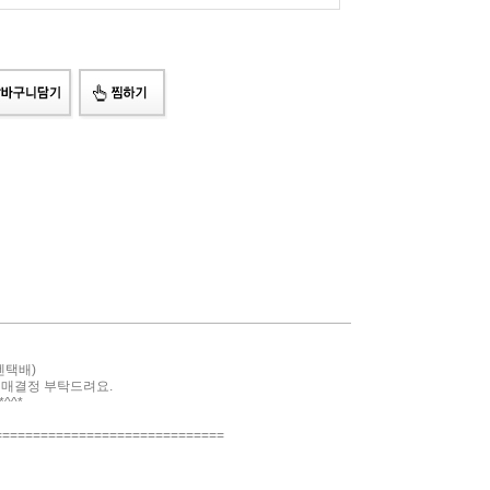
젠택배)
구매결정 부탁드려요.
^^*
==============================