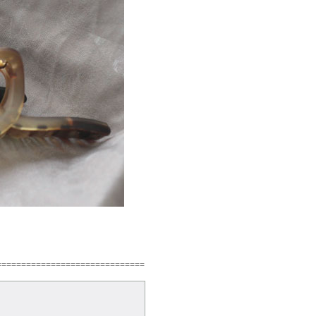
==============================