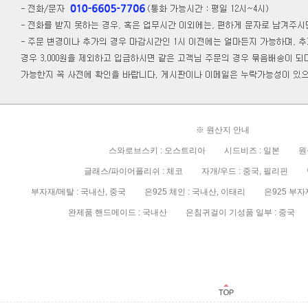
※ 원산지 안내
스와로브스키 : 오스트리아 시드비즈 : 일본 원석
글래스/파이어폴리쉬 : 체코 자개/우드 : 중국, 필리핀 담
부자재/메탈 : 국내산, 중국 은925 체인 : 국내산, 이태리 은925 부자재/
완제품 핸드메이드 : 국내산 은침귀걸이 기성품 일부 : 중국 