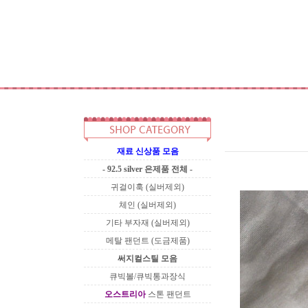
재료 신상품 모음
- 92.5 silver 은제품 전체 -
귀걸이훅 (실버제외)
체인 (실버제외)
기타 부자재 (실버제외)
메탈 팬던트 (도금제품)
써지컬스틸 모음
큐빅볼/큐빅통과장식
오스트리아
스톤 팬던트