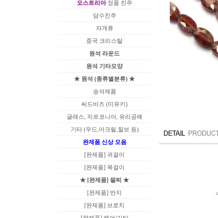
오스트리아
정품 진주
담수진주
자개류
중국 크리스탈
원석 라운드
원석 기타모양
★ 원석 (종류별분류) ★
송석제품
씨드비즈 (미유키)
글래스, 지르코니아, 유리공예
기타 (우드,아크릴,칠보 등)
완제품 신상 모음
[완제품] 귀걸이
[완제품] 목걸이
★ [완제품] 팔찌 ★
[완제품] 반지
[완제품] 브로치