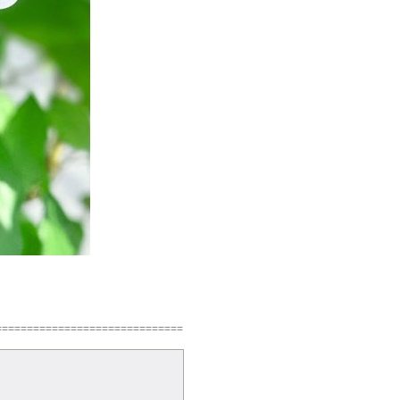
==============================