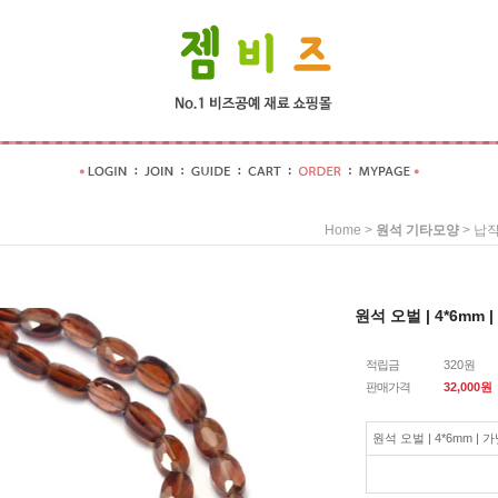
>
>
Home
원석 기타모양
납작
원석 오벌 | 4*6mm 
적립금
320원
판매가격
32,000
원
원석 오벌 | 4*6mm | 