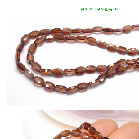
연한 톤다운 연팥죽 색감