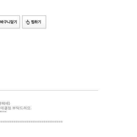
젠택배)
구매결정 부탁드려요.
^^*
==============================