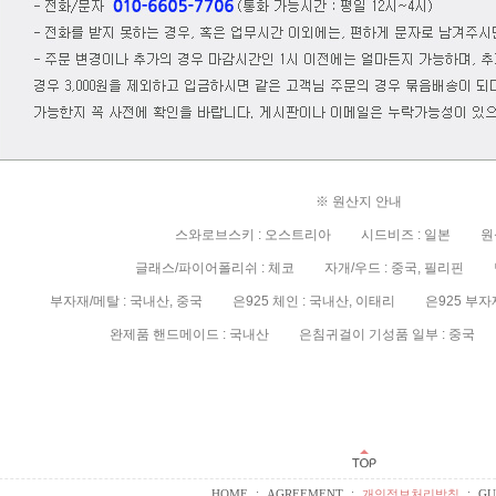
※ 원산지 안내
스와로브스키 : 오스트리아 시드비즈 : 일본 원석
글래스/파이어폴리쉬 : 체코 자개/우드 : 중국, 필리핀 담
부자재/메탈 : 국내산, 중국 은925 체인 : 국내산, 이태리 은925 부자재/
완제품 핸드메이드 : 국내산 은침귀걸이 기성품 일부 : 중국 
:
:
:
HOME
AGREEMENT
개인정보처리방침
GU