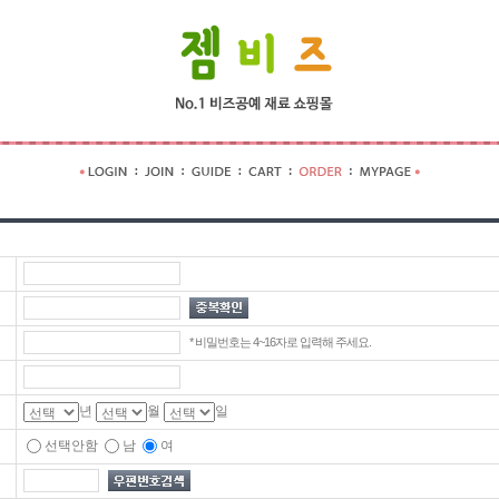
* 비밀번호는 4~16자로 입력해 주세요.
년
월
일
선택안함
남
여