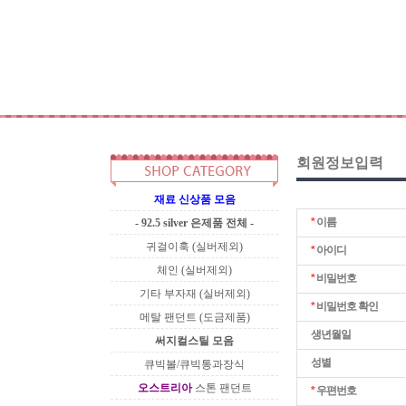
회원정보입력
재료 신상품 모음
*
이름
- 92.5 silver 은제품 전체 -
귀걸이훅 (실버제외)
*
아이디
체인 (실버제외)
*
비밀번호
기타 부자재 (실버제외)
*
비밀번호 확인
메탈 팬던트 (도금제품)
생년월일
써지컬스틸 모음
성별
큐빅볼/큐빅통과장식
오스트리아
스톤 팬던트
*
우편번호