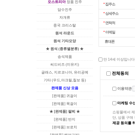
오스트리아
정품 진주
*
집주소
담수진주
*
상세주소
자개류
*
연락처
중국 크리스탈
*
이메일
원석 라운드
원석 기타모양
휴대폰
★ 원석 (종류별분류) ★
송석제품
만 14세 이상입니다.
씨드비즈 (미유키)
글래스, 지르코니아, 유리공예
전체동의
기타 (우드,아크릴,칠보 등)
완제품 신상 모음
이용약관
[완제품] 귀걸이
마케팅 수
[완제품] 목걸이
★ [완제품] 팔찌 ★
쇼핑몰에서 제
단, 상품 구
[완제품] 반지
제공 동의를 
[완제품] 브로치