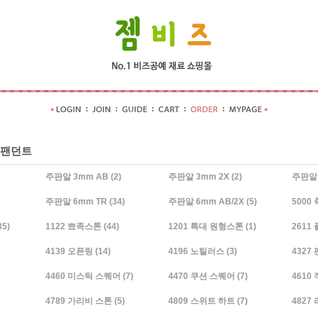
 팬던트
주판알 3mm AB
(2)
주판알 3mm 2X
(2)
주판알 
주판알 6mm TR
(34)
주판알 6mm AB/2X
(5)
5000
35)
1122 뾰족스톤
(44)
1201 특대 원형스톤
(1)
2611
4139 오픈링
(14)
4196 노틸러스
(3)
4327
4460 미스틱 스퀘어
(7)
4470 쿠션 스퀘어
(7)
4610
4789 가리비 스톤
(5)
4809 스위트 하트
(7)
4827