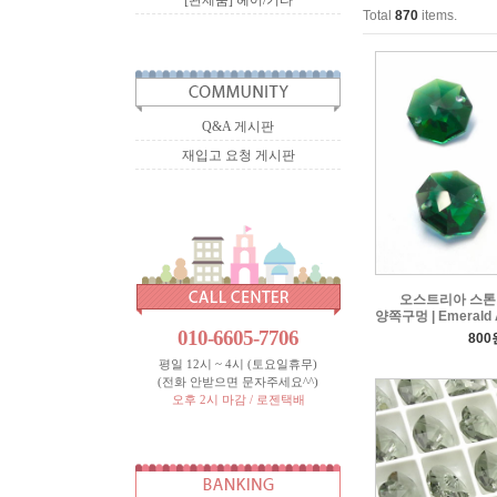
[완제품] 헤어/기타
Total
870
items.
Q&A 게시판
재입고 요청 게시판
오스트리아 스톤 
양쪽구멍 | Emerald 
010-6605-7706
800
평일 12시 ~ 4시 (토요일휴무)
(전화 안받으면 문자주세요^^)
오후 2시 마감 / 로젠택배