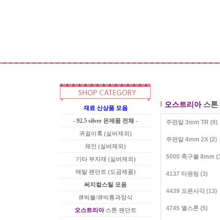
오스트리아
스톤
재료 신상품 모음
- 92.5 silver 은제품 전체 -
주판알 3mm TR
(9)
귀걸이훅 (실버제외)
주판알 4mm 2X
(2)
체인 (실버제외)
5000 축구볼 8mm
(
기타 부자재 (실버제외)
메탈 팬던트 (도금제품)
4137 타원링
(3)
써지컬스틸 모음
4439 오픈사각
(13)
큐빅볼/큐빅통과장식
4745 별스톤
(5)
오스트리아
스톤 팬던트