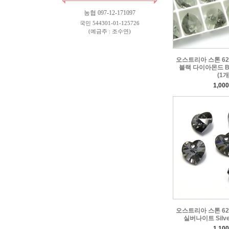
농협 097-12-171097
국민 544301-01-125726
(예금주 : 조수연)
오스트리아 스톤 622
블랙 다이아몬드 Bla
(1개
1,00
오스트리아 스톤 622
실버나이트 Silver
1,10