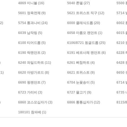
4869 미니볼
(16)
5040 론델
(27)
5500
5601 정육면체
(9)
5621 트위스트 직구
(12)
5714 
2)
5754 통과나비
(24)
6000 클래식드롭
(20)
6002
6039 납작링
(5)
6058 마름모 팬던트
(1)
6015
6100 티어드롭
(5)
6106/8721 동글드롭
(25)
6210
6190 락팬던트
(2)
6191 베르사체 팬던트
(6)
6228
)
6240 와일드하트
(11)
6261 삐침하트
(4)
6428
21)
6620 아방가르드
(8)
6621 트위스트
(9)
6650
6690 윙팬던트
(7)
6704 눈꽃송이
(5)
6714
6723 가리비
(3)
6727 물고기
(9)
6735
)
6860 코스모십자가
(3)
6866 통통십자가
(12)
8115
180101 참파베
(1)