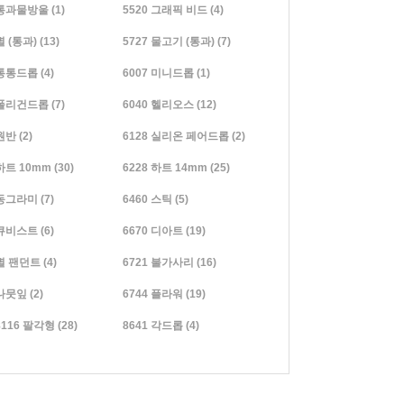
 통과물방울
(1)
5520 그래픽 비드
(4)
별 (통과)
(13)
5727 물고기 (통과)
(7)
 통통드롭
(4)
6007 미니드롭
(1)
 폴리건드롭
(7)
6040 헬리오스
(12)
 원반
(2)
6128 실리온 페어드롭
(2)
 하트 10mm
(30)
6228 하트 14mm
(25)
 동그라미
(7)
6460 스틱
(5)
 큐비스트
(6)
6670 디아트
(19)
 별 팬던트
(4)
6721 불가사리
(16)
 나뭇잎
(2)
6744 플라워
(19)
/8116 팔각형
(28)
8641 각드롭
(4)