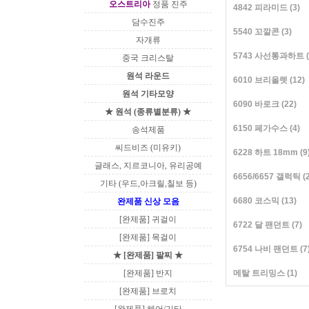
오스트리아
정품 진주
4842 피라미드
(3)
담수진주
5540 꼬깔콘
(3)
자개류
5743 사선통과하트
(
중국 크리스탈
원석 라운드
6010 브리올렛
(12)
원석 기타모양
6090 바로크
(22)
★ 원석 (종류별분류) ★
6150 페가수스
(4)
송석제품
씨드비즈 (미유키)
6228 하트 18mm
(9
글래스, 지르코니아, 유리공예
6656/6657 갤럭틱
(
기타 (우드,아크릴,칠보 등)
6680 코스믹
(13)
완제품 신상 모음
[완제품] 귀걸이
6722 달 팬던트
(7)
[완제품] 목걸이
6754 나비 팬던트
(7
★ [완제품] 팔찌 ★
[완제품] 반지
메탈 트리밍스
(1)
[완제품] 브로치