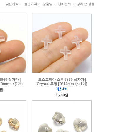
낮은가격 I
높은가격 I
상품명 I
판매순위 I
많이 본 상품
860 십자가 |
오스트리아 스톤 6860 십자가 |
*19mm 中 (1개)
Crystal 투명 | 9*12mm 小 (1개)
0원
1,700원