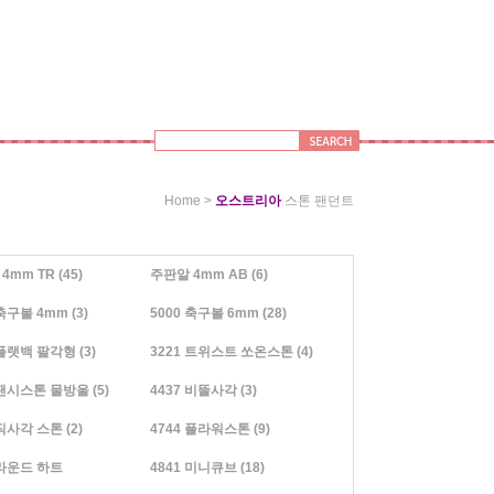
>
Home
오스트리아
스톤 팬던트
4mm TR
(45)
주판알 4mm AB
(6)
 축구볼 4mm
(3)
5000 축구볼 6mm
(28)
 플랫백 팔각형
(3)
3221 트위스트 쏘온스톤
(4)
 팬시스톤 물방울
(5)
4437 비뚤사각
(3)
 직사각 스톤
(2)
4744 플라워스톤
(9)
 라운드 하트
4841 미니큐브
(18)