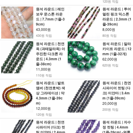
120원 적립
원석 라운드 | 레인
원석 라운드 | 투어
보우 문스톤 라운
멀린 핑크 믹스톤
드 | 7.7mm (1줄-3
라운드 | 2.3mm (1
9cm)
줄-39cm)
43,000원
8,000원
430원 적립
80원 적립
원석 라운드 | 천연
원석 라운드 | 말라
옥 (과테말라옥) 아
카이트 라운드 | 12
주진한 다크톤 라
mm (1줄-32개)
운드 | 4.3mm (1
62,000원
줄-38cm)
620원 적립
11,000원
110원 적립
원석 라운드 | 발트
원석 라운드 | 천연
앰버 (천연호박) 색
사파이어 컷팅 (다
상 그라데이션 | 약
크) 미얀마 | 3.4m
4.3mm (1줄-39c
m (1줄-39cm)
m)
20,000원
12,000원
200원 적립
120원 적립
원석 라운드 | 천연
원석 라운드 | 자수
사파이어 (다크) 컷
정 컷팅 | 4.4mm
팅 미얀마 | 2.4mm
(1줄-39cm) -얼룩