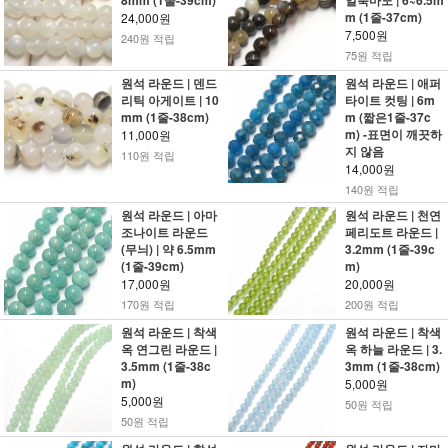
8mm (1줄-39cm)
얼룩마노 | 6~6.5m
m (1줄-37cm)
24,000원
7,500원
240원 적립
75원 적립
원석 라운드 | 덴드
원석 라운드 | 애퍼
리틱 아게이트 | 10
타이트 컷팅 | 6m
mm (1줄-38cm)
m (짧은1줄-37c
m) -표면이 깨끗하
11,000원
지 않음
110원 적립
14,000원
140원 적립
원석 라운드 | 아마
원석 라운드 | 천연
조나이트 라운드
페리도트 라운드 |
(무늬) | 약 6.5mm
3.2mm (1줄-39c
(1줄-39cm)
m)
17,000원
20,000원
170원 적립
200원 적립
원석 라운드 | 착색
원석 라운드 | 착색
옥 연그린 라운드 |
옥 하늘 라운드 | 3.
3.5mm (1줄-38c
3mm (1줄-38cm)
m)
5,000원
5,000원
50원 적립
50원 적립