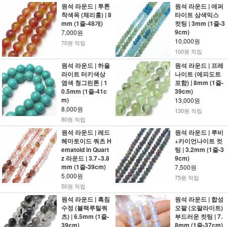
원석 라운드 | 투톤
원석 라운드 | 애퍼
착색옥 (체리홍) | 8
타이트 삼색믹스
mm (1줄-48개)
컷팅 | 3mm (1줄-3
9cm)
7,000원
10,000원
70원 적립
100원 적립
원석 라운드 | 하울
원석 라운드 | 프레
라이트 터키색상
나이트 (에피도트
염색 청그린톤 | 1
포함) | 8mm (1줄-
0.5mm (1줄-41c
39cm)
m)
13,000원
8,000원
130원 적립
80원 적립
원석 라운드 | 레드
원석 라운드 | 루비
헤마토이드 쿼츠 H
+카이언나이트 컷
ematoid in Quart
팅 | 3.2mm (1줄-3
z 라운드 | 3.7~3.8
9cm)
mm (1줄-39cm)
7,500원
5,000원
75원 적립
50원 적립
원석 라운드 | 흑침
원석 라운드 | 합성
수정 (블랙루틸쿼
오팔 (오팔라이트)
츠) | 6.5mm (1줄-
부드러운 컷팅 | 7.
39cm)
8mm (1줄-37cm)