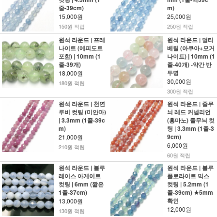
줄-39cm)
m)
15,000원
25,000원
150원 적립
250원 적립
원석 라운드 | 프레
원석 라운드 | 멀티
나이트 (에피도트
베릴 (아쿠아+모거
포함) | 10mm (1
나이트) | 10mm (1
줄-39개)
줄-40개) -약간 반
투명
18,000원
30,000원
180원 적립
300원 적립
원석 라운드 | 천연
원석 라운드 | 줄무
루비 컷팅 (미얀마)
늬 레드 커넬리언
| 3.3mm (1줄-39c
(홍마노) 줄무늬 컷
m)
팅 | 3.3mm (1줄-3
9cm)
21,000원
6,000원
210원 적립
60원 적립
원석 라운드 | 블루
원석 라운드 | 블루
레이스 아게이트
플로라이트 믹스
컷팅 | 6mm (짧은
컷팅 | 5.2mm (1
1줄-37cm)
줄-39cm) ★5mm
확인
13,000원
12,000원
130원 적립