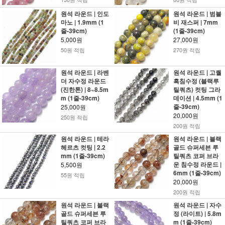
원석 라운드 | 인도
원석 라운드 | 범블
마노 | 1.9mm (1
비 재스퍼 | 7mm
줄-39cm)
(1줄-39cm)
5,000원
27,000원
50원 적립
270원 적립
원석 라운드 | 라벤
원석 라운드 | 고퀄
더 자수정 라운드
흑침수정 (블랙루
(진한톤) | 8~8.5m
틸쿼츠) 컷팅 그라
m (1줄-39cm)
데이션 | 4.5mm (1
줄-39cm)
25,000원
20,000원
250원 적립
200원 적립
원석 라운드 | 테라
원석 라운드 | 블랙
헤르츠 컷팅 | 2.2
골드 슈퍼세븐 루
mm (1줄-39cm)
틸쿼츠 코퍼 브라
운 침수정 라운드 |
5,500원
6mm (1줄-39cm)
55원 적립
20,000원
200원 적립
원석 라운드 | 블랙
원석 라운드 | 자수
골드 슈퍼세븐 루
정 (라이트) | 5.8m
틸쿼츠 코퍼 브라
m (1줄-39cm)