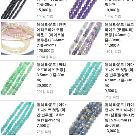
(1줄-38cm)
있는편
15,000원
10,000원
150원 적립
100원 적립
원석 라운드 | 천연
원석 라운드 | 플로
에티오피아 오팔
라이트 (굿퀄리티)
라운드 (라이트옐
컷팅 | 4.3mm (1
로우톤) | 3~6mm
줄-39cm)
(1줄-41cm)
11,000원
120,000원
110원 적립
1,200원 적립
원석 라운드 | 크리
원석 라운드 | 아마
소프레이즈 컷팅 |
조나이트 컷팅 (약
3.5mm (1줄-39c
간 반투명/얼룩) |
m)
4.1mm (1줄-39c
m)
20,000원
9,500원
200원 적립
95원 적립
원석 라운드 | 아마
원석 라운드 | 카이
조나이트 컷팅 (약
언나이트 카야나이
간 반투명) | 3.5m
트 (심플퀄리티) 컷
m (1줄-39cm)
팅 | 5.9~6mm (1
줄-38cm)
7,500원
13,000원
75원 적립