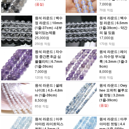
(품절)
7,000원
70원 적립
원석 라운드 | 백수
원석 라운드 | 백수
정 라운드 | 10mm
정 라운드 | 6.5mm
(1줄-37cm) -내부
(1줄-39cm) - 약간
얼이있는제품
의 얼 있음
25,000원
17,000원
250원 적립
170원 적립
원석 라운드 | 자수
원석 라운드 | 레이
정 중간톤 B급 심
스 자수정 무늬얼
플퀄리티 | 6.7mm
룩 | 6.3mm (1줄-3
(1줄-39cm)
9cm)
7,000원
8,000원
120원 적립
80원 적립
원석 라운드 | 셀레
원석 라운드 | Owy
나이트 | 4.5~4.8m
hee 오위히 블루오
m (1줄-39cm)
팔 컷팅 | 3.2mm
(1줄-39cm)
8,500원
(품절)
85원 적립
원석 라운드 | 아쿠
원석 라운드 | 아쿠
아마린 라이트믹스
아마린 컷팅 | 4.4
컷팅 | 4.3mm (1
mm (1줄-약39c