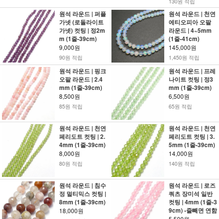
130원 적립
원석 라운드 | 퍼플
원석 라운드 | 천연
가넷 (로돌라이트
에티오피아 오팔
가넷) 컷팅 | 정2m
라운드 | 4~5mm
m (1줄-39cm)
(1줄-41cm)
9,000원
145,000원
90원 적립
1,450원 적립
원석 라운드 | 핑크
원석 라운드 | 프레
오팔 라운드 | 2.4
나이트 컷팅 | 정3
mm (1줄-39cm)
mm (1줄-39cm)
8,500원
6,500원
85원 적립
65원 적립
원석 라운드 | 천연
원석 라운드 | 천연
페리도트 컷팅 | 2.
페리도트 컷팅 | 3.
4mm (1줄-39cm)
5mm (1줄-39cm)
8,000원
14,000원
80원 적립
140원 적립
원석 라운드 | 침수
원석 라운드 | 로즈
정 멀티믹스 컷팅 |
쿼츠 장미석 일반
8mm (1줄-39cm)
컷팅 | 4mm (1줄-3
9cm) -줄빼면 연함
18,000원
5,500원