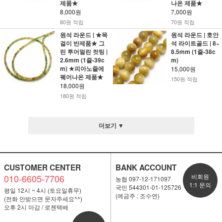
제품★
나온 제품★
8,000원
7,000원
80원 적립
70원 적립
원석 라운드 | ★목
원석 라운드 | 호안
걸이 반제품★ 그
석 라이트골드 | 8~
린 투어멀린 컷팅 |
8.5mm (1줄-38c
2.6mm (1줄-39c
m)
m) ★피아노줄에
15,000원
꿰어나온 제품★
150원 적립
18,000원
180원 적립
더보기 ▼
CUSTOMER CENTER
BANK ACCOUNT
010-6605-7706
비회원
농협 097-12-171097
1:1 문의
국민 544301-01-125726
평일 12시 ~ 4시 (토요일휴무)
(예금주 : 조수연)
(전화 안받으면 문자주세요^^)
오후 2시 마감 / 로젠택배