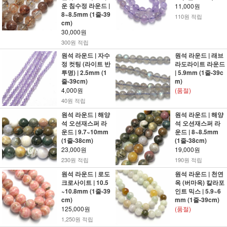
운 침수정 라운드 |
11,000원
8~8.5mm (1줄-39
110원 적립
cm)
30,000원
300원 적립
원석 라운드 | 자수
원석 라운드 | 래브
정 컷팅 (라이트 반
라도라이트 라운드
투명) | 2.5mm (1
| 5.9mm (1줄-39c
줄-39cm)
m)
4,000원
(품절)
40원 적립
원석 라운드 | 해양
원석 라운드 | 해양
석 오션재스퍼 라
석 오션재스퍼 라
운드 | 9.7~10mm
운드 | 8~8.5mm
(1줄-38cm)
(1줄-38cm)
23,000원
19,000원
230원 적립
190원 적립
원석 라운드 | 로도
원석 라운드 | 천연
크로사이트 | 10.5
옥 (버마옥) 칼라포
~10.8mm (1줄-39
인트 믹스 | 5.9~6
cm)
mm (1줄-39cm)
125,000원
(품절)
1,250원 적립