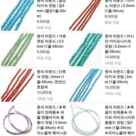
원석 라운드 | 합성
원석 라운드 | 자마
터키석 컷팅 | 정3
노 라운드 | 2.3mm
mm (짧은1줄-36c
(1줄-38cm)
m)
8,000원
9,000원
80원 적립
90원 적립
원석 라운드 | 아벤
원석 라운드 | 러시
츄린 라운드 | 3.2
안 아마조나이트
mm (1줄-39cm)
컷팅 | 3.2mm (1
줄-39cm)
5,000원
14,000원
50원 적립
140원 적립
원석 라운드 | 산호
원석 라운드 | 합성
석 컷팅 | 2mm (1
터키석 컷팅 | 2m
줄-39cm) -천연산
m (1줄-39cm)
호염색
10,000원
10,000원
100원 적립
100원 적립
원석 라운드 | ★목
원석 라운드 | ★목
걸이 반제품★ 퍼
걸이 반제품★ 라
플 엔젤라이트 층
이트 아마조나이트
층이 컷팅 | 3.4mm
층층이 컷팅 | 정3
(1줄-39cm) ★피
mm (1줄-39cm)
아노줄에 꿰어나온
★피아노줄에 꿰어