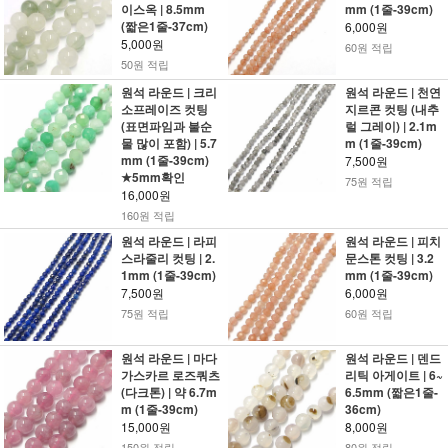
이스옥 | 8.5mm
mm (1줄-39cm)
(짧은1줄-37cm)
6,000원
5,000원
60원 적립
50원 적립
원석 라운드 | 크리
원석 라운드 | 천연
소프레이즈 컷팅
지르콘 컷팅 (내추
(표면파임과 불순
럴 그레이) | 2.1m
물 많이 포함) | 5.7
m (1줄-39cm)
mm (1줄-39cm)
7,500원
★5mm확인
75원 적립
16,000원
160원 적립
원석 라운드 | 라피
원석 라운드 | 피치
스라줄리 컷팅 | 2.
문스톤 컷팅 | 3.2
1mm (1줄-39cm)
mm (1줄-39cm)
7,500원
6,000원
75원 적립
60원 적립
원석 라운드 | 마다
원석 라운드 | 덴드
가스카르 로즈쿼츠
리틱 아게이트 | 6~
(다크톤) | 약 6.7m
6.5mm (짧은1줄-
m (1줄-39cm)
36cm)
15,000원
8,000원
150원 적립
80원 적립