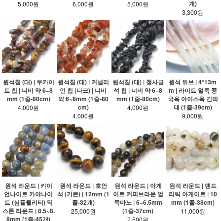
개)
5,000원
6,000원
5,000원
3,300원
원석칩 (대) | 무카이
원석칩 (대) | 커넬리
원석칩 (대) | 청사금
원석 튜브 | 4*13m
트 칩 | 너비 약 6~8
언 칩 (다크) | 너비
석 칩 | 너비 약 6~8
m | 라이트 얼룩 중
mm (1줄-80cm)
약 6~8mm (1줄-80
mm (1줄-80cm)
국옥 아이스옥 긴막
cm)
대 (1줄-39cm)
4,000원
4,000원
4,000원
9,000원
원석 라운드 | 카이
원석 라운드 | 호안
원석 라운드 | 아게
원석 라운드 | 덴드
언나이트 카야나이
석 (기본) | 12mm (1
이트 커피브라운 얼
리틱 아게이트 | 10
트 (심플퀄리티) 믹
줄-32개)
룩마노 | 6~6.5mm
mm (1줄-38cm)
스톤 라운드 | 8.5~8.
(1줄-37cm)
25,000원
11,000원
8mm (1줄-45개)
7,500원