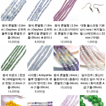
원석 론델형 | 2.8m
원석 론델형 | 1.9m
원석 론델형 | 2.3m
대형 볼스프링 기본
m | Owyhee 오위히
m | Owyhee 오위히
m | 포스포시더라이
낚시 new | 써지컬스
블루오팔 론델컷 (1
블루오팔 론델컷 (1
트 론델컷 (1줄-39c
틸 (스테인레스) | 22
줄-39cm)
줄-39cm) ★초미니
m)
mm (10쌍)
10,000원
8,500원
12,000원
1,000원
원석 라운드 | 천연
사각형 | Anhydrite
원석 론델형 | 6mm |
담수진주 | 못난이
옥 (과테말라옥) 다
블루 엔젤라이트 큐
플로라이트 (층층이)
라운드 담수 약 (5 x
크 컷팅 | 2.3mm (1
브사각 엣지컷 | 3m
론델컷 (1줄-38cm)
4mm) | 화이트톤 A
줄-39cm)
m (1줄-39cm)
급 (1줄-39cm)
19,000원
14,000원
9,000원
51,000원