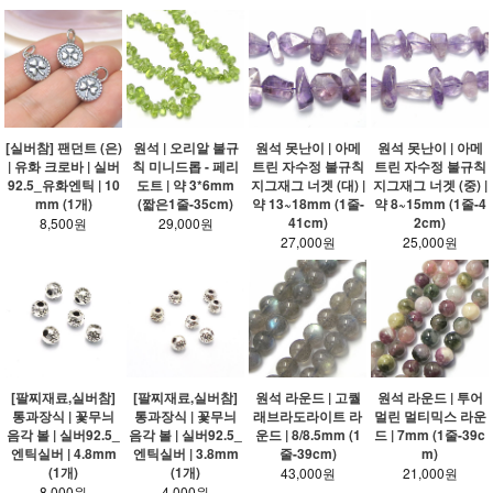
[실버참] 팬던트 (은)
원석 | 오리알 불규
원석 못난이 | 아메
원석 못난이 | 아메
| 유화 크로바 | 실버
칙 미니드롭 - 페리
트린 자수정 불규칙
트린 자수정 불규칙
92.5_유화엔틱 | 10
도트 | 약 3*6mm
지그재그 너겟 (대) |
지그재그 너겟 (중) |
mm (1개)
(짧은1줄-35cm)
약 13~18mm (1줄-
약 8~15mm (1줄-4
41cm)
2cm)
8,500원
29,000원
27,000원
25,000원
[팔찌재료,실버참]
[팔찌재료,실버참]
원석 라운드 | 고퀄
원석 라운드 | 투어
통과장식 | 꽃무늬
통과장식 | 꽃무늬
래브라도라이트 라
멀린 멀티믹스 라운
음각 볼 | 실버92.5_
음각 볼 | 실버92.5_
운드 | 8/8.5mm (1
드 | 7mm (1줄-39c
엔틱실버 | 4.8mm
엔틱실버 | 3.8mm
줄-39cm)
m)
(1개)
(1개)
43,000원
21,000원
8,000원
4,000원