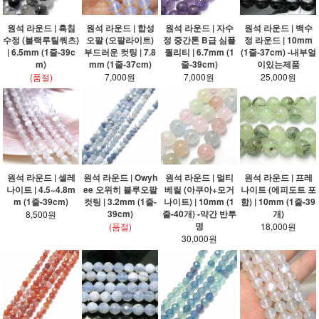
원석 라운드 | 흑침
원석 라운드 | 합성
원석 라운드 | 자수
원석 라운드 | 백수
수정 (블랙루틸쿼츠)
오팔 (오팔라이트)
정 중간톤 B급 심플
정 라운드 | 10mm
| 6.5mm (1줄-39c
부드러운 컷팅 | 7.8
퀄리티 | 6.7mm (1
(1줄-37cm) -내부얼
m)
mm (1줄-37cm)
줄-39cm)
이있는제품
(품절)
7,000원
7,000원
25,000원
원석 라운드 | 셀레
원석 라운드 | Owyh
원석 라운드 | 멀티
원석 라운드 | 프레
나이트 | 4.5~4.8m
ee 오위히 블루오팔
베릴 (아쿠아+모거
나이트 (에피도트 포
m (1줄-39cm)
컷팅 | 3.2mm (1줄-
나이트) | 10mm (1
함) | 10mm (1줄-39
39cm)
줄-40개) -약간 반투
개)
8,500원
명
(품절)
18,000원
30,000원