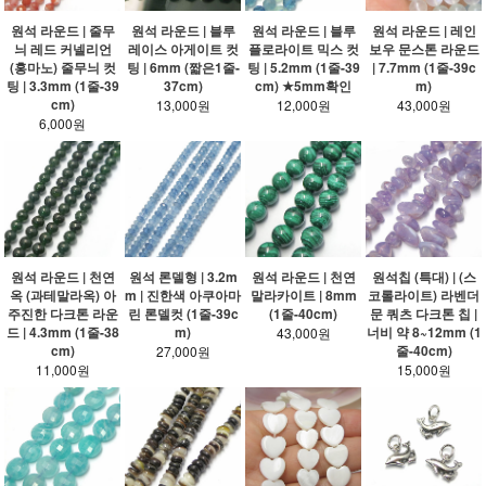
원석 라운드 | 줄무
원석 라운드 | 블루
원석 라운드 | 블루
원석 라운드 | 레인
늬 레드 커넬리언
레이스 아게이트 컷
플로라이트 믹스 컷
보우 문스톤 라운드
(홍마노) 줄무늬 컷
팅 | 6mm (짧은1줄-
팅 | 5.2mm (1줄-39
| 7.7mm (1줄-39c
팅 | 3.3mm (1줄-39
37cm)
cm) ★5mm확인
m)
cm)
13,000원
12,000원
43,000원
6,000원
원석 라운드 | 천연
원석 론델형 | 3.2m
원석 라운드 | 천연
원석칩 (특대) | (스
옥 (과테말라옥) 아
m | 진한색 아쿠아마
말라카이트 | 8mm
코롤라이트) 라벤더
주진한 다크톤 라운
린 론델컷 (1줄-39c
(1줄-40cm)
문 쿼츠 다크톤 칩 |
드 | 4.3mm (1줄-38
m)
너비 약 8~12mm (1
43,000원
cm)
줄-40cm)
27,000원
11,000원
15,000원