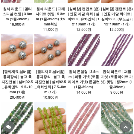
원석 라운드 | 멀티
원석 라운드 | 프레
[실버참] 팬던트 (은)
[실버참] 팬던트 (은)
스피넬 컷팅 | 3.8m
나이트 컷팅 | 5.3m
| 연꽃 메달 유화 | 실
| 연꽃 메달 화이트 |
m (1줄-39cm)
m (1줄-39cm) ★5
버92.5_유화엔틱 | 1
실버92.5_(무도금) |
mm확인
2*10mm (1개)
12*10mm (1개)
16,000원
11,000원
12,500원
12,500원
[팔찌재료,실버참]
[팔찌재료,실버참]
원석 론델형 | 3.5m
원석 라운드 | 퍼플
통과장식 | 불교 육
통과장식 | 불교 육
m | 퍼플 가넷 (로돌
가넷 (로돌라이트 가
자진언볼 | 실버92.5
자진언볼 | 실버92.5
라이트 가넷) 론델컷
넷) 컷팅 | 정2mm (1
_유화엔틱 | 9.5~10
_유화엔틱 | 7.5~8m
(1줄-39cm)
줄-39cm)
mm (1개)
m (1개)
14,000원
9,000원
20,400원
10,800원