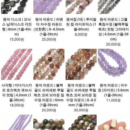
원석 디스크 | 오닉
원석 라운드 | 라벤
원석칩 (대) | 투어멀
원석 라운드 | 고퀄
스 납작디스크 각진
더 자수정 라운드
린 칩 라이트믹스 (1
흑침수정 (블랙루틸
형 | 8mm (1줄-40c
(진한톤) | 8~8.5mm
줄-80cm)
쿼츠) 컷팅 그라데이
m)
(1줄-39cm)
션 | 4.5mm (1줄-39
8,000원
cm)
15,000원
25,000원
20,000원
사각형 | 마다가스카
원석 라운드 | 블랙
원석 라운드 | 블랙
원석 라운드 | 자수
르 로즈쿼츠 큐브사
골드 슈퍼세븐 루틸
골드 슈퍼세븐 루틸
정 (라이트) | 5.8mm
각 컷팅 | 4.5mm (1
쿼츠 코퍼 브라운 침
쿼츠 코퍼 브라운 침
(1줄-39cm)
줄-39cm)
수정 라운드 | 6mm
수정 라운드 | 8~8.5
11,000원
(1줄-39cm)
mm (1줄-39cm)
18,000원
20,000원
30,000원