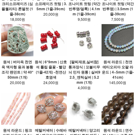
크리소프레이즈 (심
소프레이즈 컷팅 | 3.
조나이트 컷팅 (약간
조나이트 컷팅 (약간
플퀄리티) 론델컷 (1
5mm (1줄-39cm)
반투명/얼룩) | 4.1m
반투명) | 3.5mm (1
줄-38cm)
m (1줄-39cm)
줄-39cm)
20,000원
18,000원
9,500원
7,500원
원석 | 버마옥 천연
원석 | 6*9mm | 산호
[팔찌재료,실버참]
원석 라운드 | 천연
옥 액자형 용과 봉황
석 튤립 줄꽃 - 빨강
통과장식 | 꼬불이무
에티오피아 오팔 라
조각 팬던트 | 약 40*
(1줄-42개) -천연산
늬 민자 원통 | 실버9
운드 | 4~5mm (1줄-
50mm (1개)
호염색
2.5_엔틱실버 | 5.2
41cm)
mm (1개)
20,000원
24,000원
145,000원
4,000원
원석 라운드 | 핑크
메탈커넥터 | 수레바
메탈커넥터 | 양고리
원석 라운드 | 연수