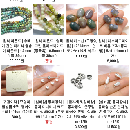
원석 라운드 | 후베
원석 라운드 | 얼룩
원석 캐보션 (구멍없
원석 | 래브라도라이
이 천연 터키석 층층
그린 올리브제이드
음) | 13*18mm | 인
트 비휴 조각 (통과
이 라운드 | 4.3mm
(중국옥) | 6.5mm (1
도마노 (10개 세트)
형) | 약 9*14mm (1
(1줄-39cm)
줄-38cm)
개)
9,000원
22,000원
(품절)
8,000원
귀걸이택 | 쥬얼리
[실버참] 통과장식 |
[팔찌재료,실버참]
[실버참] 통과장식 |
말발굽 4구 | 펄아이
통과 미니미니 크로
통과장식 | 큰구멍
통과형 순은 민자 넓
보리 | 4*4cm (20개)
바 | 실버92.5_(무도
타이어 론델 | 실버9
은 물고기 | 실버92.
금) | 4.5mm (1개)
2.5_엔틱실버 | 6m
5_(무도금) | 5*11m
800원
m (1개)
m (1개)
(품절)
3,600원
13,500원