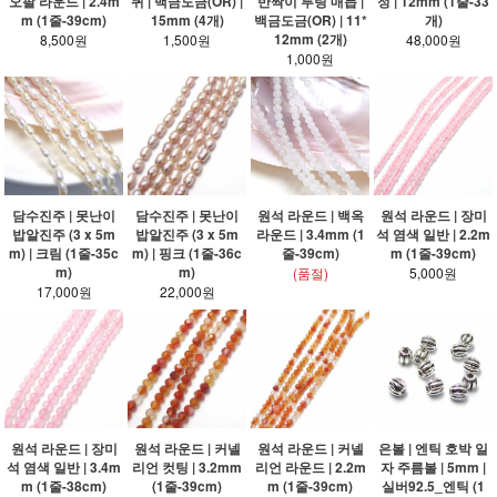
오팔 라운드 | 2.4m
퀴 | 백금도금(OR) |
반짝이 투링 매듭 |
정 | 12mm (1줄-33
m (1줄-39cm)
15mm (4개)
백금도금(OR) | 11*
개)
12mm (2개)
8,500원
1,500원
48,000원
1,000원
담수진주 | 못난이
담수진주 | 못난이
원석 라운드 | 백옥
원석 라운드 | 장미
밥알진주 (3 x 5m
밥알진주 (3 x 5m
라운드 | 3.4mm (1
석 염색 일반 | 2.2m
m) | 크림 (1줄-35c
m) | 핑크 (1줄-36c
줄-39cm)
m (1줄-39cm)
m)
m)
(품절)
5,000원
17,000원
22,000원
원석 라운드 | 장미
원석 라운드 | 커넬
원석 라운드 | 커넬
은볼 | 엔틱 호박 일
석 염색 일반 | 3.4m
리언 컷팅 | 3.2mm
리언 라운드 | 2.2m
자 주름볼 | 5mm |
m (1줄-38cm)
(1줄-39cm)
m (1줄-39cm)
실버92.5_엔틱 (1