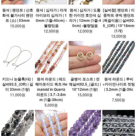
원석 | 팬던트 | 산호
원석 | 십자가 | 자개
원석 | 십자가 | 도톰
[실버참] 팬던트 | 이
화석 불가사리 팬던
아이보리 십자가 | 1
한 아이언 호안석 십
중하트 큐빅 팬던트
트 (소) | 53mm
0mm (1줄-40cm) -
자가 | 12mm (1줄-4
(목걸이용) | 실버92.
불량있음
0cm) -불량많음
5_(OR) | 15*18mm
15,000원
(1개)
12,000원
12,000원
13,000원
키드니 눈물훅(대) |
원석 라운드 | 레드
골뱅이 포스트 | 전
원석 라운드 | 루비
실버92.5_(OR) | 길
헤마토이드 쿼츠 He
체실버92.5_(골드) |
+카이언나이트 컷팅
이 33mm (1쌍)
matoid in Quartz
10*12mm (1쌍)
| 3.2mm (1줄-39c
라운드 | 3.7~3.8m
m)
11,000원
15,000원
m (1줄-39cm)
7,500원
5,000원