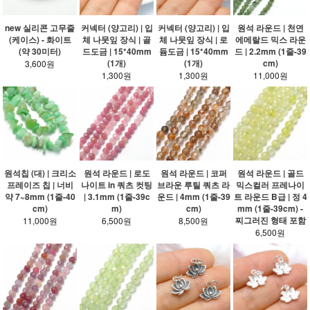
new 실리콘 고무줄
커넥터 (양고리) | 입
커넥터 (양고리) | 입
원석 라운드 | 천연
(케이스) - 화이트
체 나뭇잎 장식 | 골
체 나뭇잎 장식 | 로
에메랄드 믹스 라운
(약 30미터)
드도금 | 15*40mm
듐도금 | 15*40mm
드 | 2.2mm (1줄-39
(1개)
(1개)
cm)
3,600원
1,300원
1,300원
11,000원
원석 라운드 | 골드
원석칩 (대) | 크리소
원석 라운드 | 로도
원석 라운드 | 코퍼
믹스컬러 프레나이
프레이즈 칩 | 너비
나이트 in 쿼츠 컷팅
브라운 루틸 쿼츠 라
트 라운드 B급 | 정 4
약 7~8mm (1줄-40
| 3.1mm (1줄-39c
운드 | 4mm (1줄-39
mm (1줄-39cm) -
cm)
m)
cm)
찌그러진 형태 포함
11,000원
6,500원
8,500원
6,500원