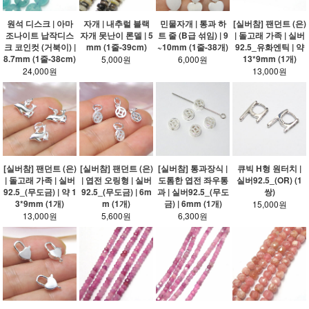
원석 디스크 | 아마
자개 | 내추럴 블랙
민물자개 | 통과 하
[실버참] 팬던트 (은)
조나이트 납작디스
자개 못난이 론델 | 5
트 줄 (B급 섞임) | 9
| 돌고래 가족 | 실버
크 코인컷 (거북이) |
mm (1줄-39cm)
~10mm (1줄-38개)
92.5_유화엔틱 | 약
8.7mm (1줄-38cm)
13*9mm (1개)
5,000원
6,000원
24,000원
13,000원
[실버참] 팬던트 (은)
[실버참] 팬던트 (은)
[실버참] 통과장식 |
큐빅 H형 원터치 |
| 돌고래 가족 | 실버
| 엽전 오링형 | 실버
도톰한 엽전 좌우통
실버92.5_(OR) (1
92.5_(무도금) | 약 1
92.5_(무도금) | 6m
과 | 실버92.5_(무도
쌍)
3*9mm (1개)
m (1개)
금) | 6mm (1개)
15,000원
13,000원
5,600원
6,300원