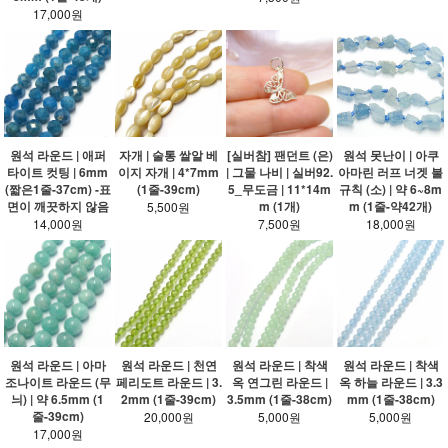
17,000원
원석 라운드 | 애퍼
자개 | 술통 쌀알 베
[실버참] 팬던트 (은)
원석 못난이 | 아쿠
타이트 컷팅 | 6mm
이지 자개 | 4*7mm
| 그물 나비 | 실버92.
아마린 러프 너겟 불
(짧은1줄-37cm) -표
(1줄-39cm)
5_무도금 | 11*14m
규칙 (소) | 약 6~8m
면이 깨끗하지 않음
m (1개)
m (1줄-약42개)
5,500원
14,000원
7,500원
18,000원
원석 라운드 | 아마
원석 라운드 | 천연
원석 라운드 | 착색
원석 라운드 | 착색
조나이트 라운드 (무
페리도트 라운드 | 3.
옥 연그린 라운드 |
옥 하늘 라운드 | 3.3
늬) | 약 6.5mm (1
2mm (1줄-39cm)
3.5mm (1줄-38cm)
mm (1줄-38cm)
줄-39cm)
20,000원
5,000원
5,000원
17,000원