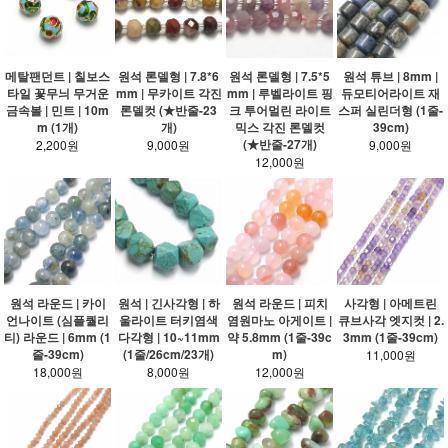
메탈팬던트 | 칠보스
원석 론델형 | 7.8*6
원석 론델형 | 7.5*5
원석 튜브 | 8mm |
타일 꽃무늬 무거운
mm | 무카이트 각진
mm | 루벨라이트 핑
듀모티어라이트 재
금속볼 | 민트 | 10m
론델컷 (★반줄-23
크 투어멀린 라이트
스퍼 실린더형 (1줄-
m (1개)
개)
믹스 각진 론델컷
39cm)
(★반줄-27개)
2,200원
9,000원
9,000원
12,000원
원석 라운드 | 카이
원석 | 긴사각형 | 하
원석 라운드 | 피치
사각형 | 아메트린
언나이트 (심플퀄리
울라이트 터키염색
염원마노 아게이트 |
큐브사각 엣지컷 | 2.
티) 라운드 | 6mm (1
다각형 | 10~11mm
약 5.8mm (1줄-39c
3mm (1줄-39cm)
줄-39cm)
(1줄/26cm/23개)
m)
11,000원
18,000원
8,000원
12,000원