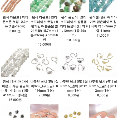
원석 라운드 | 피치
원석 라운드 | 크리
원석 못난이 | 크리
원석칩 (중) | 애퍼타
문스톤 컷팅 | 2.3m
소프레이즈 컷팅 (표
소프레이즈 심플퀄
이트 맑은라이트 칩
m (1줄-39cm)
면파임과 불순물 많
리티 동글너겟 | 약 9
| 너비 약 5~7mm (1
이 포함) | 5.7mm (1
~12mm (1줄-39c
줄-41cm)
6,000원
줄-39cm) ★5mm확
m)
11,000원
인
10,000원
16,000원
원석 | 하키마 다이
나뭇잎 낚시 (중) | 실
나뭇잎 낚시 (중) | 실
나뭇잎 낚시 (중) | 실
아몬드 작은 불규칙
버92.5_(무도금) | 8
버92.5_엔틱 | 8*12
버92.5_(골드) | 8*1
너겟 | 4~6mm (1줄-
*14mm (1쌍)
mm (1쌍)
2mm (1쌍)
41cm) -구멍작음
7,500원
8,500원
8,500원
16,000원