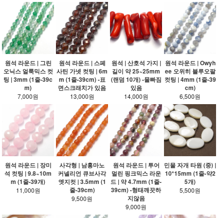
원석 라운드 | 그린
원석 라운드 | 스페
원석 | 산호석 가지 |
원석 라운드 | Owyh
오닉스 얼룩믹스 컷
사틴 가넷 컷팅 | 6m
길이 약 25~25mm
ee 오위히 블루오팔
팅 | 3mm (1줄-39c
m (1줄-39cm) -표
(랜덤 10개) -물빠짐
컷팅 | 4mm (1줄-39
m)
면스크래치가 있음
있음
cm)
7,000원
13,000원
14,000원
6,500원
원석 라운드 | 장미
사각형 | 남홍마노
원석 라운드 | 투어
민물 자개 타원 (중) |
석 컷팅 | 9.8~10m
커넬리언 큐브사각
멀린 핑크믹스 라운
10*15mm (1줄-약2
m (1줄-39개)
엣지컷 | 3.5mm (1
드 | 약 4.7mm (1줄-
5개)
줄-39cm)
39cm) -형태깨끗하
11,000원
5,500원
지않음
9,500원
9,000원