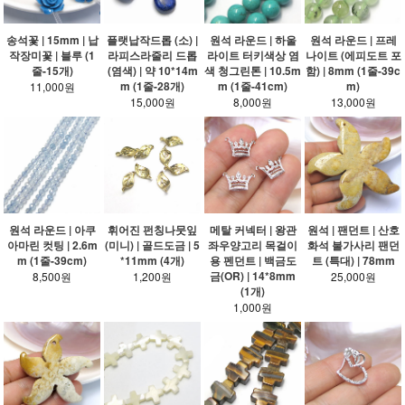
송석꽃 | 15mm | 납
플랫납작드롭 (소) |
원석 라운드 | 하울
원석 라운드 | 프레
작장미꽃 | 블루 (1
라피스라줄리 드롭
라이트 터키색상 염
나이트 (에피도트 포
줄-15개)
(염색) | 약 10*14m
색 청그린톤 | 10.5m
함) | 8mm (1줄-39c
m (1줄-28개)
m (1줄-41cm)
m)
11,000원
15,000원
8,000원
13,000원
원석 라운드 | 아쿠
휘어진 펀칭나뭇잎
메탈 커넥터 | 왕관
원석 | 팬던트 | 산호
아마린 컷팅 | 2.6m
(미니) | 골드도금 | 5
좌우양고리 목걸이
화석 불가사리 팬던
m (1줄-39cm)
*11mm (4개)
용 펜던트 | 백금도
트 (특대) | 78mm
금(OR) | 14*8mm
8,500원
1,200원
25,000원
(1개)
1,000원