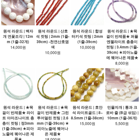
원석 라운드 | 백자
원석 라운드 | 산호
원석 라운드 | 합성
원석 라운드 | ★목
개 연꽃조각 | 12m
석 컷팅 | 2mm (1줄-
터키석 컷팅 | 2mm
걸이 반제품★ 퍼플
m (1줄-32개)
39cm) -천연산호염
(1줄-39cm)
엔젤라이트 층층이
색
컷팅 | 3.4mm (1줄-
14,000원
10,000원
39cm) ★피아노줄
10,000원
에 꿰어나온 제품★
8,000원
원석 라운드 | ★목
원석 라운드 | ★목
원석 라운드 | 호안
민물자개 | 통과 크
걸이 반제품★ 라이
걸이 반제품★ 그린
석 라이트골드 | 8~
로바 줄 (B급 섞임) |
트 아마조나이트 층
투어멀린 컷팅 | 2.6
8.5mm (1줄-38cm)
10mm (1줄-36개)
층이 컷팅 | 정3mm
mm (1줄-39cm) ★
15,000원
5,500원
(1줄-39cm) ★피아
피아노줄에 꿰어나
노줄에 꿰어나온 제
온 제품★
품★
18,000원