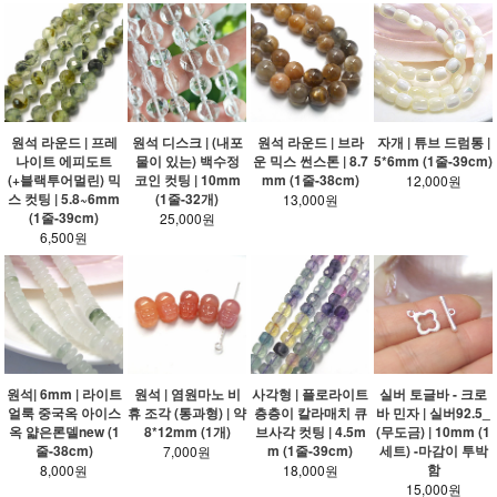
원석 라운드 | 프레
원석 디스크 | (내포
원석 라운드 | 브라
자개 | 튜브 드럼통 |
나이트 에피도트
물이 있는) 백수정
운 믹스 썬스톤 | 8.7
5*6mm (1줄-39cm)
(+블랙투어멀린) 믹
코인 컷팅 | 10mm
mm (1줄-38cm)
12,000원
스 컷팅 | 5.8~6mm
(1줄-32개)
13,000원
(1줄-39cm)
25,000원
6,500원
원석| 6mm | 라이트
원석 | 염원마노 비
사각형 | 플로라이트
실버 토글바 - 크로
얼룩 중국옥 아이스
휴 조각 (통과형) | 약
층층이 칼라매치 큐
바 민자 | 실버92.5_
옥 얇은론델new (1
8*12mm (1개)
브사각 컷팅 | 4.5m
(무도금) | 10mm (1
줄-38cm)
m (1줄-39cm)
세트) -마감이 투박
7,000원
함
8,000원
18,000원
15,000원