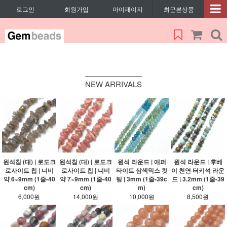
로그인
회원가입
마이페이지
최근본상품
NEW ARRIVALS
원석칩 (대) | 로도크
원석칩 (대) | 로도크
원석 라운드 | 애퍼
원석 라운드 | 후베
로사이트 칩 | 너비
로사이트 칩 | 너비
타이트 삼색믹스 컷
이 천연 터키석 라운
약 6~9mm (1줄-40
약 7~9mm (1줄-40
팅 | 3mm (1줄-39c
드 | 3.2mm (1줄-39
cm)
cm)
m)
cm)
6,000원
14,000원
10,000원
8,500원