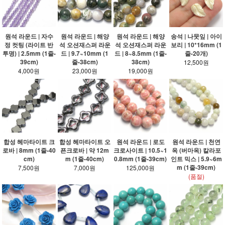
원석 라운드 | 자수
원석 라운드 | 해양
원석 라운드 | 해양
송석 | 나뭇잎 | 아이
정 컷팅 (라이트 반
석 오션재스퍼 라운
석 오션재스퍼 라운
보리 | 10*16mm (1
투명) | 2.5mm (1줄-
드 | 9.7~10mm (1
드 | 8~8.5mm (1줄-
줄-20개)
39cm)
줄-38cm)
38cm)
12,500원
4,000원
23,000원
19,000원
합성 헤마타이트 크
합성 헤마타이트 오
원석 라운드 | 로도
원석 라운드 | 천연
로바 | 8mm (1줄-40
픈크로바 | 약 12m
크로사이트 | 10.5~1
옥 (버마옥) 칼라포
cm)
m (1줄-40cm)
0.8mm (1줄-39cm)
인트 믹스 | 5.9~6m
m (1줄-39cm)
7,500원
7,000원
125,000원
(품절)