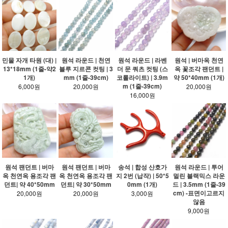
민물 자개 타원 (대) |
원석 라운드 | 천연
원석 라운드 | 라벤
원석 | 버마옥 천연
13*18mm (1줄-약2
블루 지르콘 컷팅 | 3
더 문 쿼츠 컷팅 (스
옥 꽃조각 팬던트 |
1개)
mm (1줄-39cm)
코롤라이트) | 3.9m
약 50*40mm (1개)
m (1줄-39cm)
6,000원
20,000원
20,000원
16,000원
원석 팬던트 | 버마
원석 팬던트 | 버마
송석 | 합성 산호가
원석 라운드 | 투어
옥 천연옥 용조각 팬
옥 천연옥 용조각 팬
지 2번 (납작) | 50*5
멀린 블랙믹스 라운
던트| 약 40*50mm
던트| 약 30*50mm
0mm (1개)
드 | 3.5mm (1줄-39
cm) -표면이고르지
20,000원
20,000원
3,000원
않음
9,000원