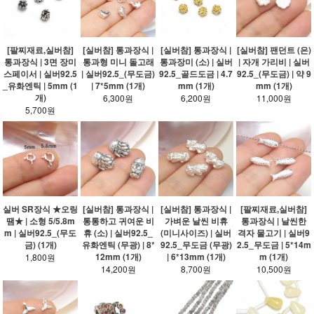
[팔찌재료,실버참]
[실버참] 통과장식 |
[실버참] 통과장식 |
[실버참] 팬던트 (은)
통과장식 | 3면 장미
통과형 미니 돌고래
통과장미 (소) | 실버
| 자개 가리비 | 실버
스페이서 | 실버92.5
| 실버92.5_(무도금)
92.5_골드도금 | 4.7
92.5_(무도금) | 약 9
_유화엔틱 | 5mm (1
| 7*5mm (1개)
mm (1개)
mm (1개)
개)
6,300원
6,200원
11,000원
5,700원
실버 SR장식 ★오링
[실버참] 통과장식 |
[실버참] 통과장식 |
[팔찌재료,실버참]
땜★ | 소형 5/5.8m
통통하고 귀여운 비
가벼운 날씬 비휴
통과장식 | 날씬한
m | 실버92.5_(무도
휴 (소) | 실버92.5_
(미니사이즈) | 실버
격자 물고기 | 실버9
금) (1개)
유화엔틱 (무광) | 8*
92.5_무도금 (무광)
2.5_무도금 | 5*14m
12mm (1개)
| 6*13mm (1개)
m (1개)
1,800원
14,200원
8,700원
10,500원