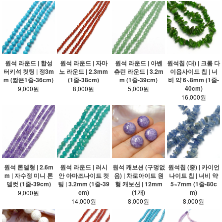
원석 라운드 | 합성
원석 라운드 | 자마
원석 라운드 | 아벤
원석칩 (대) | 크롬 다
터키석 컷팅 | 정3m
노 라운드 | 2.3mm
츄린 라운드 | 3.2m
이옵사이드 칩 | 너
m (짧은1줄-36cm)
(1줄-38cm)
m (1줄-39cm)
비 약 6~8mm (1줄-
40cm)
9,000원
8,000원
5,000원
16,000원
원석 론델형 | 2.6m
원석 라운드 | 러시
원석 캐보션 (구멍없
원석칩 (중) | 카이언
m | 자수정 미니 론
안 아마조나이트 컷
음) | 차로아이트 원
나이트 칩 | 너비 약
델컷 (1줄-39cm)
팅 | 3.2mm (1줄-39
형 캐보션 | 12mm
5~7mm (1줄-80c
cm)
(1개)
m)
9,000원
14,000원
8,000원
8,000원