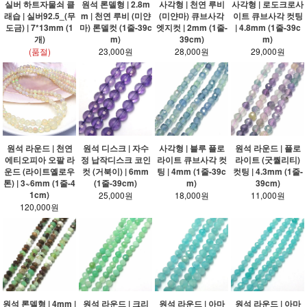
실버 하트자물쇠 클
원석 론델형 | 2.8m
사각형 | 천연 루비
사각형 | 로도크로사
래습 | 실버92.5_(무
m | 천연 루비 (미얀
(미얀마) 큐브사각
이트 큐브사각 컷팅
도금) | 7*13mm (1
마) 론델컷 (1줄-39c
엣지컷 | 2mm (1줄-
| 4.8mm (1줄-39c
개)
m)
39cm)
m)
(품절)
23,000원
28,000원
29,000원
원석 라운드 | 천연
원석 디스크 | 자수
사각형 | 블루 플로
원석 라운드 | 플로
에티오피아 오팔 라
정 납작디스크 코인
라이트 큐브사각 컷
라이트 (굿퀄리티)
운드 (라이트옐로우
컷 (거북이) | 6mm
팅 | 4mm (1줄-39c
컷팅 | 4.3mm (1줄-
톤) | 3~6mm (1줄-4
(1줄-39cm)
m)
39cm)
1cm)
25,000원
18,000원
11,000원
120,000원
원석 론델형 | 4mm |
원석 라운드 | 크리
원석 라운드 | 아마
원석 라운드 | 아마