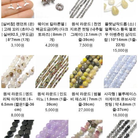
[실버참] 팬던트 (은)
웨이브 칼라론델 |
원석 라운드 | 천연
플랫납작드롭 (소) |
| 고래 꼬리 (초미니)
백금도금(OR) (다크
지르콘 컷팅 (내추럴
얼룩믹스 황옥 옐로
| 실버92.5_(무도금)
토파즈) | 8mm (1
그레이) | 2.1mm (1
우 아벤츄린 삼각드
| 8*7mm (1개)
개)
줄-39cm)
랍 | 10*14mm (1줄-
22개)
3,100원
4,200원
7,500원
15,000원
원석 라운드 | 덴드
원석 라운드 | 인도
원석 라운드 | 범블
사각형 | 블루레이스
리틱 아게이트 | 6~
마노 | 1.9mm (1줄-
비 재스퍼 | 7mm (1
아게이트 큐브사각
6.5mm (짧은1줄-36
39cm)
줄-39cm)
컷팅 | 약 4.8mm (1
cm)
줄-37cm)
5,000원
27,000원
8,000원
16,000원