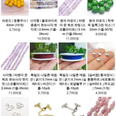
라운드 | 웅황주사 |
사각형 | 플로라이트
원석 라운드 | 라벤
원석 라운드 | 착색
6mm (10개)
층층이 큐브사각 엣
더 문 쿼츠 컷팅 (스
옥 얼룩그린 믹스 | 1
지컷 | 2.9mm (1줄-
코롤라이트) | 3.1m
2mm (1줄-30개)
2,700원
39cm)
m (1줄-39cm)
9,000원
10,500원
11,000원
사각형 | 라벤더 문
특밀도 나일론 매듭
특밀도 나일론 매듭
[실버참] 통과장식 |
쿼츠 큐브사각 엣지
끈 | 굵기 0.7mm (실
끈 | 굵기 0.7mm (실
통통하트 (세로통과)
컷 (스코롤라이트) |
제0.5) | 버건디 (1
제0.5) | 로얄블루 (1
| 실버92.5_(무도금)
2.4mm (1줄-39cm)
롤-10yd)
롤-10yd)
| 7mm (1개)
11,000원
2,700원
2,700원
4,300원