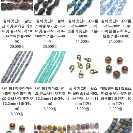
원석 못난이 | 알만
원석 못난이 | 블랙
원석 못난이 조약돌
원석 못난이 조약돌
딘 가넷 무가공 러프
스피넬 무가공 러프
| 약 6~8mm | 크리
| 약 5~7mm | 아쿠
너겟 불규칙 | 약 10
너겟 불규칙 | 약 8~
소콜라 못난이 (1줄-
아마린 불규칙 A급
~14mm (1줄-39c
10mm (1줄-35~38
39cm)
원톤 (1줄-38cm)
m)
개)
11,000원
21,000원
20,000원
20,000원
사각형 | 아쿠아마린
사각형 | 아마조나이
실버 게고리 | 랍스
메탈팬던트 | 칠보스
(블랙 투어멀린 믹
트 큐브사각 엣지컷
터 클래습 | 실버92.
타일 꽃무늬 무거운
스) 큐브사각 엣지컷
| 2.3mm (1줄-39c
5_(신주버니시) | 11
금속볼 | 오렌지 | 10
| 2.2mm (1줄-39c
m)
mm (1개)
mm (1개)
m)
8,000원
6,000원
2,200원
6,000원