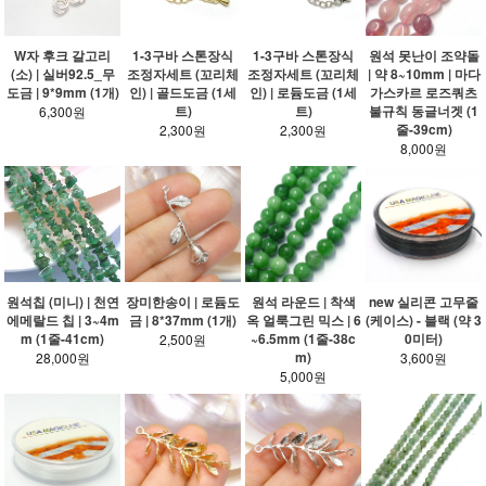
W자 후크 갈고리
1-3구바 스톤장식
1-3구바 스톤장식
원석 못난이 조약돌
(소) | 실버92.5_무
조정자세트 (꼬리체
조정자세트 (꼬리체
| 약 8~10mm | 마다
도금 | 9*9mm (1개)
인) | 골드도금 (1세
인) | 로듐도금 (1세
가스카르 로즈쿼츠
트)
트)
불규칙 동글너겟 (1
6,300원
줄-39cm)
2,300원
2,300원
8,000원
원석칩 (미니) | 천연
장미한송이 | 로듐도
원석 라운드 | 착색
new 실리콘 고무줄
에메랄드 칩 | 3~4m
금 | 8*37mm (1개)
옥 얼룩그린 믹스 | 6
(케이스) - 블랙 (약 3
m (1줄-41cm)
~6.5mm (1줄-38c
0미터)
2,500원
m)
28,000원
3,600원
5,000원