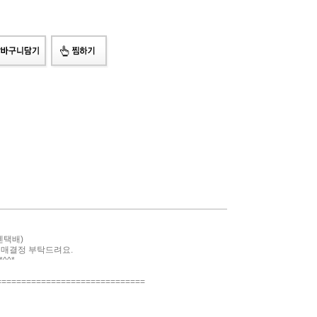
젠택배)
구매결정 부탁드려요.
^^*
==============================