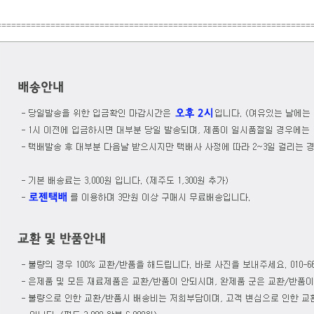
================================================================