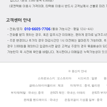
※ 원산지 안내
스와로브스키 : 오스트리아 시드비즈 : 일본 원석
글래스/파이어폴리쉬 : 체코 자개/우드 : 중국, 필리핀 담
부자재/메탈 : 국내산, 중국 은925 체인 : 국내산, 이태리 은925 부자재/
완제품 핸드메이드 : 국내산 은침귀걸이 기성품 일부 : 중국 