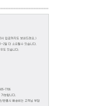
==============================