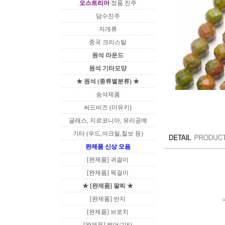
오스트리아
정품 진주
담수진주
자개류
중국 크리스탈
원석 라운드
원석 기타모양
★ 원석 (종류별분류) ★
송석제품
씨드비즈 (미유키)
글래스, 지르코니아, 유리공예
기타 (우드,아크릴,칠보 등)
완제품 신상 모음
[완제품] 귀걸이
[완제품] 목걸이
★ [완제품] 팔찌 ★
[완제품] 반지
[완제품] 브로치