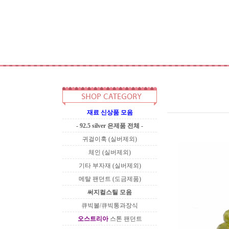
재료 신상품 모음
- 92.5 silver 은제품 전체 -
귀걸이훅 (실버제외)
체인 (실버제외)
기타 부자재 (실버제외)
메탈 팬던트 (도금제품)
써지컬스틸 모음
큐빅볼/큐빅통과장식
오스트리아
스톤 팬던트