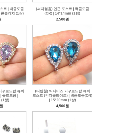
포스트 | 백금도금
(써지컬침) 연근 포스트 | 백금도금
리콘클러치 (1쌍)
(OR) | 14*14mm (1쌍)
원
2,500원
 거꾸로드랍 큐빅
(티탄침) 빅사이즈 거꾸로드랍 큐빅
| 골드도금 |
포스트 (인디콜라이트) | 백금도금(OR)
 (1쌍)
| 15*20mm (1쌍)
0원
4,500원