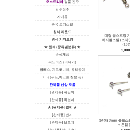
오스트리아
정품 진주
담수진주
자개류
중국 크리스탈
원석 라운드
대형 볼스프링 기본
원석 기타모양
써지컬스틸 (스테인레
(10
★ 원석 (종류별분류) ★
1,00
송석제품
씨드비즈 (미유키)
글래스, 지르코니아, 유리공예
기타 (우드,아크릴,칠보 등)
완제품 신상 모음
[완제품] 귀걸이
[완제품] 목걸이
★ [완제품] 팔찌 ★
[완제품] 반지
(은침) 3mm 볼포스트
[완제품] 브로치
+ 은침 