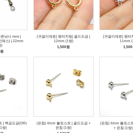
낚시 new |
[귀걸이재료] 원터치링| 골드도금 |
[귀걸이재료] 원터치
스) | 22mm
12mm (1쌍)
11mm (
쌍)
1,500원
1,50
0원
 | 백금도금(OR)
(은침) 4mm 볼포스트 | 골드도금 +
(은침) 4mm 볼포스트
(1쌍)
은침 (1쌍)
+ 은침 (1쌍