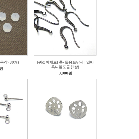
육각 (30개)
[귀걸이재료] 훅- 물음표낚시 | 일반
흑니켈도금 (1쌍)
0원
3,000원