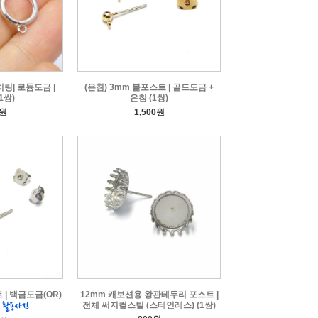
링| 로듐도금 |
(은침) 3mm 볼포스트 | 골드도금 +
1쌍)
은침 (1쌍)
0원
1,500원
 | 백금도금(OR)
12mm 캐보션용 왕관테두리 포스트 |
전체 써지컬스틸 (스테인레스) (1쌍)
)