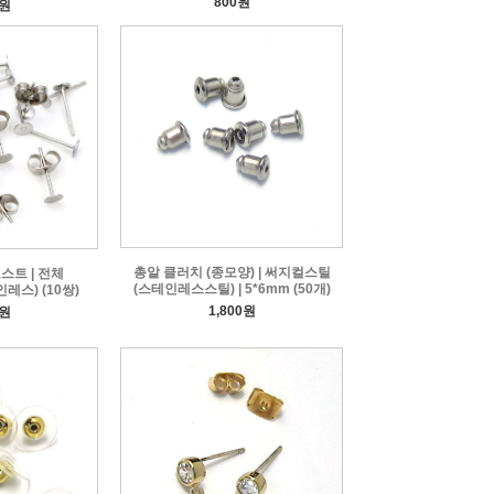
800원
0원
총알 클러치 (종모양) | 써지컬스틸
스트 | 전체
(스테인레스스틸) | 5*6mm (50개)
레스) (10쌍)
1,800원
0원