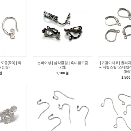
금(RO) | 약
논피어싱 | 삼각클립 | 흑니켈도금
[귀걸이재료] 원터치
 (1쌍)
(2쌍)
써지컬스틸 (스테인레스
(5쌍
원
1,100원
1,50