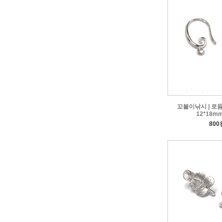
꼬불이낚시 | 로듐도
12*18mm
800