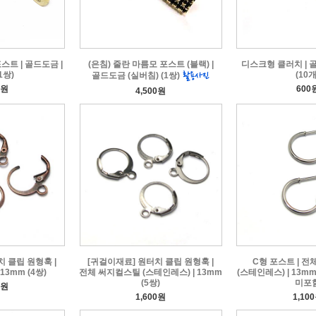
스트 | 골드도금 |
(은침) 줄란 마름모 포스트 (블랙) |
디스크형 클러치 | 골
1쌍)
(10개
골드도금 (실버침) (1쌍)
0원
600
4,500원
 클립 원형훅 |
[귀걸이재료] 원터치 클립 원형훅 |
C형 포스트 | 
13mm (4쌍)
전체 써지컬스틸 (스테인레스) | 13mm
(스테인레스) | 13mm
(5쌍)
미포
0원
1,600원
1,10