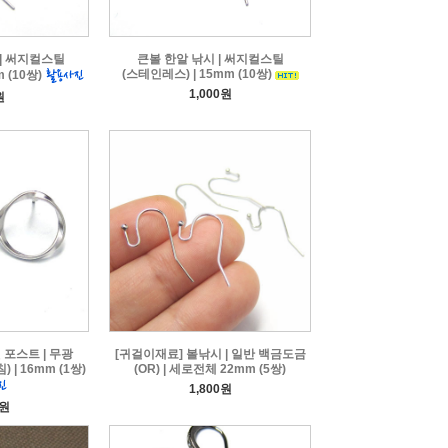
 | 써지컬스틸
큰볼 한알 낚시 | 써지컬스틸
(스테인레스) | 15mm (10쌍)
 (10쌍)
1,000원
원
 포스트 | 무광
[귀걸이재료] 볼낚시 | 일반 백금도금
 | 16mm (1쌍)
(OR) | 세로전체 22mm (5쌍)
1,800원
0원