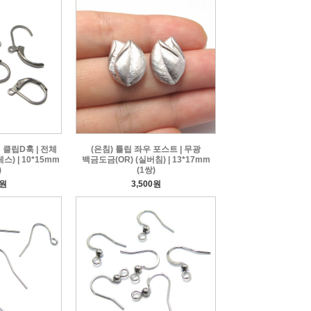
 클립D훅 | 전체
(은침) 튤립 좌우 포스트 | 무광
) | 10*15mm
백금도금(OR) (실버침) | 13*17mm
)
(1쌍)
0원
3,500원