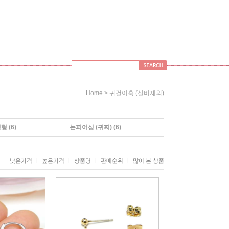
>
Home
귀걸이훅 (실버제외)
링형
(6)
논피어싱 (귀찌)
(6)
낮은가격 I
높은가격 I
상품명 I
판매순위 I
많이 본 상품