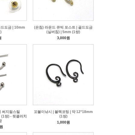
드도금 | 10mm
(은침) 라운드 큐빅 포스트 | 골드도금
)
(실버침) | 5mm (1쌍)
원
3,000원
전체 써지컬스틸
꼬불이낚시 | 블랙코팅 | 약 12*18mm
 (1쌍) - 뒷클러치
(1쌍)
함
1,000원
0원