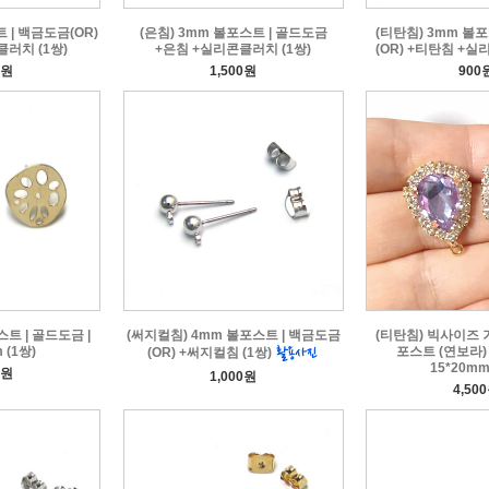
 | 백금도금(OR)
(은침) 3mm 볼포스트 | 골드도금
(티탄침) 3mm 볼
러치 (1쌍)
+은침 +실리콘클러치 (1쌍)
(OR) +티탄침 +실
0원
1,500원
900
트 | 골드도금 |
(써지컬침) 4mm 볼포스트 | 백금도금
(티탄침) 빅사이즈
 (1쌍)
포스트 (연보라) 
(OR) +써지컬침 (1쌍)
15*20mm
0원
1,000원
4,50