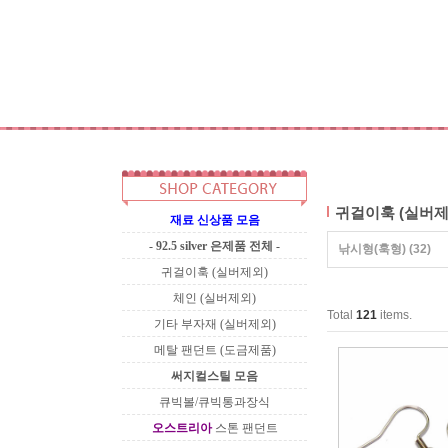
귀걸이훅 (실버제
재료 신상품 모음
- 92.5 silver 은제품 전체 -
낚시형(훅형)
(32)
귀걸이훅 (실버제외)
체인 (실버제외)
Total
121
items.
기타 부자재 (실버제외)
메탈 팬던트 (도금제품)
써지컬스틸 모음
큐빅볼/큐빅통과장식
오스트리아
스톤 팬던트