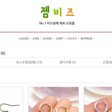
외)
포스트형(침형)
(72)
원터치형
(5)
긴형/