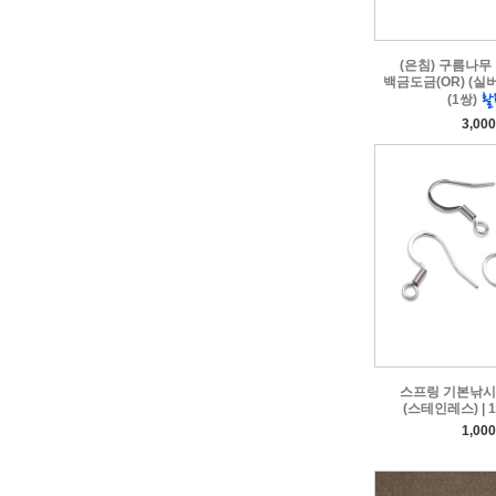
(은침) 구름나무 
백금도금(OR) (실버침
(1쌍)
3,00
스프링 기본낚시
(스테인레스) | 1
1,00