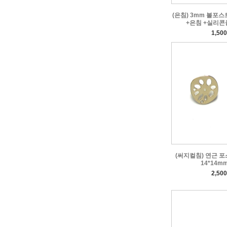
(은침) 3mm 볼포스트
+은침 +실리콘클
1,50
(써지컬침) 연근 포스
14*14mm
2,50