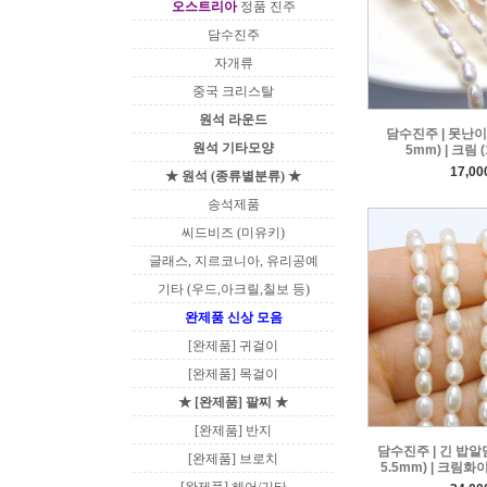
오스트리아
정품 진주
담수진주
자개류
중국 크리스탈
원석 라운드
담수진주 | 못난이 
원석 기타모양
5mm) | 크림 
17,0
★ 원석 (종류별분류) ★
송석제품
씨드비즈 (미유키)
글래스, 지르코니아, 유리공예
기타 (우드,아크릴,칠보 등)
완제품 신상 모음
[완제품] 귀걸이
[완제품] 목걸이
★ [완제품] 팔찌 ★
[완제품] 반지
담수진주 | 긴 밥알담
[완제품] 브로치
5.5mm) | 크림화이