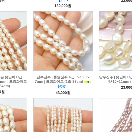
00원
22,00
130,000원
많은 못난이 C급
담수진주 | 콩알진주 A급 | 약 5.5 x
담수진주 | 못난이 C
 6mm | 크림화이트
7mm | 크림화이트 (1줄-37cm)
약 10~11mm (
34cm)
23,00
00원
43,000원