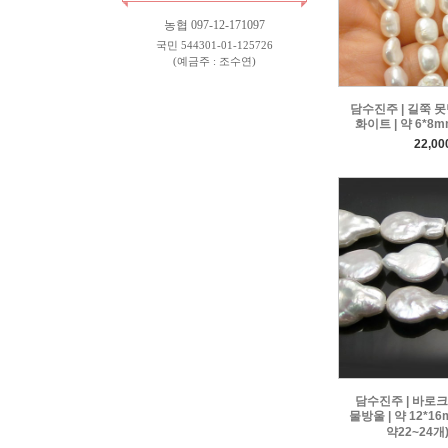
농협 097-12-171097
국민 544301-01-125726
(예금주 : 조수연)
담수진주 | 길쭉 못
화이트 | 약 6*8m
22,0
담수진주 | 바로
물방울 | 약 12*16
약22~24개