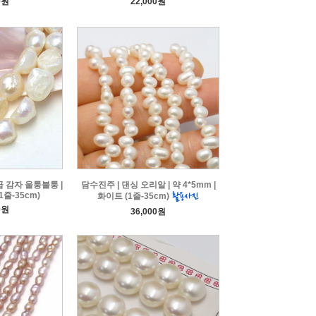
0원
22,000원
급 감자 울퉁불퉁 |
담수진주 | 댄싱 오리알 | 약 4*5mm |
1줄-35cm)
화이트 (1줄-35cm)
0원
36,000원