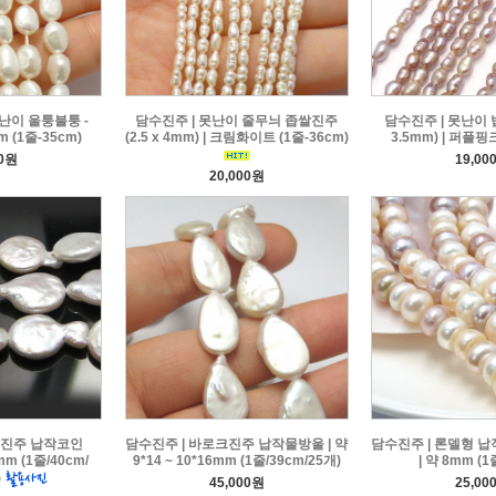
난이 울퉁불퉁 -
담수진주 | 못난이 줄무늬 좁쌀진주
담수진주 | 못난이 밥
m (1줄-35cm)
(2.5 x 4mm) | 크림화이트 (1줄-36cm)
3.5mm) | 퍼플핑크
00원
19,00
20,000원
크진주 납작코인
담수진주 | 바로크진주 납작물방울 | 약
담수진주 | 론델형 납
mm (1줄/40cm/
9*14 ~ 10*16mm (1줄/39cm/25개)
| 약 8mm (1
)
45,000원
25,00