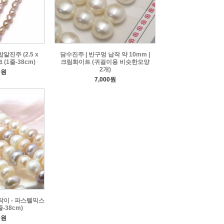
알진주 (2.5 x
담수진주 | 반구멍 납작 약 10mm |
 (1줄-38cm)
크림화이트 (귀걸이용 비슷한모양
2개)
0원
7,000원
작이 - 파스텔믹스
줄-38cm)
0원