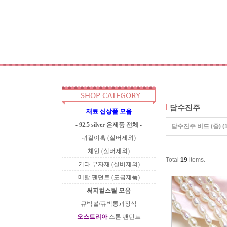
담수진주
재료 신상품 모음
- 92.5 silver 은제품 전체 -
담수진주 비드 (줄)
(
귀걸이훅 (실버제외)
체인 (실버제외)
Total
19
items.
기타 부자재 (실버제외)
메탈 팬던트 (도금제품)
써지컬스틸 모음
큐빅볼/큐빅통과장식
오스트리아
스톤 팬던트