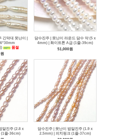
 긴막대 못난이 |
담수진주 | 못난이 라운드 담수 약 (5 x
6*30mm
4mm) | 화이트톤 A급 (1줄-39cm)
개)
품절
51,000원
0원
알진주 (2.8 x
담수진주 | 못난이 밥알진주 (1.9 x
(1줄-36cm)
2.5mm) | 피치핑크 (1줄-37cm)