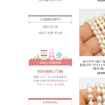
[완제품] 헤어/기타
34,0
Q&A 게시판
재입고 요청 게시판
담수진주 | 줄이 
콩알진주 | 약 4.5 x
(짧은1줄-
010-6605-7706
18,0
평일 12시 ~ 4시 (토요일휴무)
(전화 안받으면 문자주세요^^)
오후 2시 마감 / 로젠택배