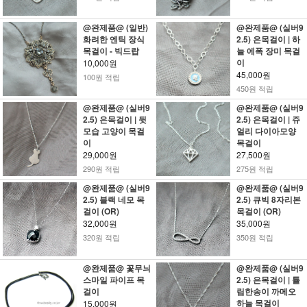
@완제품@ (일반)
@완제품@ (실버9
화려한 엔틱 장식
2.5) 은목걸이 | 하
목걸이 - 빅드랍
늘 에폭 장미 목걸
이
10,000원
45,000원
100원 적립
450원 적립
@완제품@ (실버9
@완제품@ (실버9
2.5) 은목걸이 | 뒷
2.5) 은목걸이 | 쥬
모습 고양이 목걸
얼리 다이아모양
이
목걸이
29,000원
27,500원
290원 적립
275원 적립
@완제품@ (실버9
@완제품@ (실버9
2.5) 블랙 네모 목
2.5) 큐빅 8자리본
걸이 (OR)
목걸이 (OR)
32,000원
35,000원
320원 적립
350원 적립
@완제품@ 꽃무늬
@완제품@ (실버9
스마일 파이프 목
2.5) 은목걸이 | 튤
걸이
립한송이 까메오
하늘 목걸이
15,000원