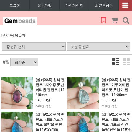
로그인
회원가입
마이페이지
최근본상품
[완제품] 목걸이
정렬
(실버92.5) 원석 팬
(실버92.5) 원석 팬
던트 | 자수정 못난
던트 | 아쿠아마린
이타원 펜던트 | 14
러프컷 못난이 펜
*19mm
던트 | 14*20mm
54,000원
59,000원
540원 적립
590원 적립
(실버92.5) 원석 팬
(실버92.5) 원석 팬
던트 | 래브라도라
던트 | 래브라도라
이트 물방울 펜던
이트 러프표면 긴
트 | 19*29mm
드랍 펜던트 | 18*4