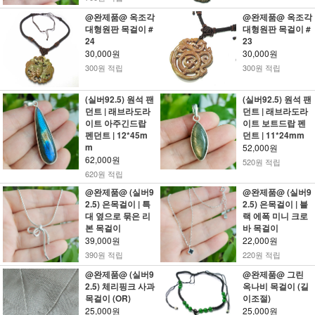
@완제품@ 옥조각
@완제품@ 옥조각
대형원판 목걸이 #
대형원판 목걸이 #
24
23
30,000원
30,000원
300원 적립
300원 적립
(실버92.5) 원석 팬
(실버92.5) 원석 팬
던트 | 래브라도라
던트 | 래브라도라
이트 아주긴드랍
이트 보트드랍 펜
펜던트 | 12*45m
던트 | 11*24mm
m
52,000원
62,000원
520원 적립
620원 적립
@완제품@ (실버9
@완제품@ (실버9
2.5) 은목걸이 | 특
2.5) 은목걸이 | 블
대 옆으로 묶은 리
랙 에폭 미니 크로
본 목걸이
바 목걸이
39,000원
22,000원
390원 적립
220원 적립
@완제품@ (실버9
@완제품@ 그린
2.5) 체리핑크 사과
옥나비 목걸이 (길
목걸이 (OR)
이조절)
25,000원
25,000원