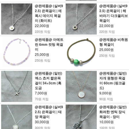
@완제품@ (실버9
@완제품@ (실버9
2.5) 은목걸이 | 에
2.5) 은목걸이 | 해
폭시 데이지 목걸
바라기 다크올리브
이 (화이트)
목걸이
22,000원
22,000원
220원 적립
220원 적립
@완제품@ 아메트
@완제품@ 비취원
린 6mm 컷팅 목걸
형 목걸이
이
25,000원
25,000원
250원 적립
250원 적립
@완제품@ (일반)
@완제품@ (일반)
엑스 쵸커 짧은목
자개 원형판 목걸
걸이 34+3cm (흑
이 60cm (핑크골
도금
드)
7,000원
9,000원
70원 적립
90원 적립
@완제품@ (실버9
@완제품@ (일반)
2.5) 은목걸이 | 태
화려한 엔틱 장식
양 목걸이
목걸이 - 장미
30,000원
10,000원
300원 적립
100원 적립