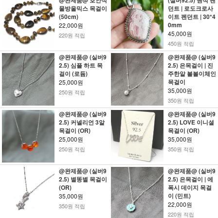
@완제품@ 호안석
(실버92.5) 원석 팬
물방울믹스 목걸이
던트 | 로도크로사
(50cm)
이트 펜던트 | 30*4
0mm
22,000원
45,000원
220원 적립
450원 적립
@완제품@ (실버9
@완제품@ (실버9
2.5) 심플 하트 목
2.5) 은목걸이 | 진
걸이 (로듐)
주한알 볼볼이체인
목걸이
25,000원
35,000원
250원 적립
350원 적립
@완제품@ (실버9
@완제품@ (실버9
2.5) 커넬리언 3알
2.5) LOVE 이니셜
목걸이 (OR)
목걸이 (OR)
25,000원
35,000원
250원 적립
350원 적립
@완제품@ (실버9
@완제품@ (실버9
2.5) 별똥별 목걸이
2.5) 은목걸이 | 에
(OR)
폭시 데이지 목걸
이 (민트)
35,000원
22,000원
350원 적립
220원 적립