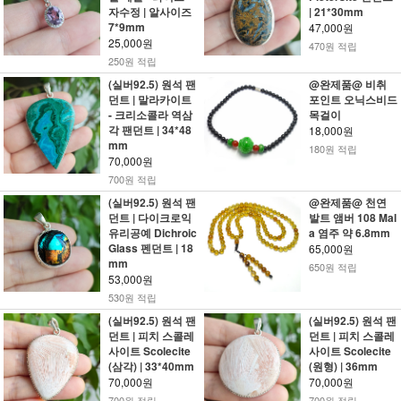
자수정 | 알사이즈
| 21*30mm
7*9mm
47,000원
25,000원
470원 적립
250원 적립
(실버92.5) 원석 팬
@완제품@ 비취
던트 | 말라카이트
포인트 오닉스비드
- 크리소콜라 역삼
목걸이
각 팬던트 | 34*48
18,000원
mm
180원 적립
70,000원
700원 적립
(실버92.5) 원석 팬
@완제품@ 천연
던트 | 다이크로익
발트 앰버 108 Mal
유리공예 Dichroic
a 염주 약 6.8mm
Glass 펜던트 | 18
65,000원
mm
650원 적립
53,000원
530원 적립
(실버92.5) 원석 팬
(실버92.5) 원석 팬
던트 | 피치 스콜레
던트 | 피치 스콜레
사이트 Scolecite
사이트 Scolecite
(삼각) | 33*40mm
(원형) | 36mm
70,000원
70,000원
700원 적립
700원 적립