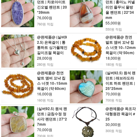
던트 | 차로아이트
던트 | 홍마노 커넬
긴오벌 펜던트 | 20
리언 줄무늬 물방
*39mm
울 펜던트 | 22*34
mm
76,000원
55,000원
760원 적립
550원 적립
@완제품@ (실버9
@완제품@ 천연
2.5) 은목걸이 | 통
발트 앰버 꼬냑 칩
통하트 싱가폴체인
스 너겟 10~12mm
길이조절 목걸이
목걸이 (약 50cm)
28,000원
18,000원
280원 적립
180원 적립
@완제품@ 천연
(실버92.5) 원석 팬
발트 앰버 꼬냑 칩
던트 | 래브라도라
스 너겟 10~15mm
이트 하트 펜던트 |
목걸이 (약 60cm)
25*25mm
16,000원
70,000원
160원 적립
700원 적립
(실버92.5) 원석 팬
@완제품@ 옥조각
던트 | 금침수정 정
대형원판 목걸이 #
사각 펜던트 | 27*2
25
7mm
30,000원
70,000원
300원 적립
700원 적립