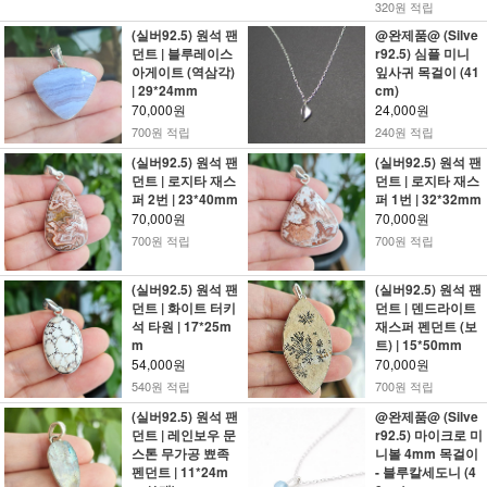
320원 적립
(실버92.5) 원석 팬
@완제품@ (Silve
던트 | 블루레이스
r92.5) 심플 미니
아게이트 (역삼각)
잎사귀 목걸이 (41
| 29*24mm
cm)
70,000원
24,000원
700원 적립
240원 적립
(실버92.5) 원석 팬
(실버92.5) 원석 팬
던트 | 로지타 재스
던트 | 로지타 재스
퍼 2번 | 23*40mm
퍼 1번 | 32*32mm
70,000원
70,000원
700원 적립
700원 적립
(실버92.5) 원석 팬
(실버92.5) 원석 팬
던트 | 화이트 터키
던트 | 덴드라이트
석 타원 | 17*25m
재스퍼 펜던트 (보
m
트) | 15*50mm
54,000원
70,000원
540원 적립
700원 적립
(실버92.5) 원석 팬
@완제품@ (Silve
던트 | 레인보우 문
r92.5) 마이크로 미
스톤 무가공 뾰족
니볼 4mm 목걸이
펜던트 | 11*24m
- 블루칼세도니 (4