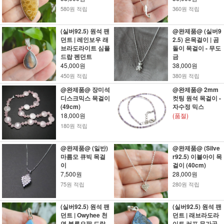
580원 적립
360원 적립
(실버92.5) 원석 팬
@완제품@ (실버9
던트 | 레인보우 래
2.5) 은목걸이 | 곰
브라도라이트 심플
돌이 목걸이 - 무도
드랍 펜던트
금
45,000원
38,000원
450원 적립
380원 적립
@완제품@ 장미석
@완제품@ 2mm
디스크믹스 목걸이
컷팅 원석 목걸이 -
(49cm)
자수정 믹스
18,000원
(품절)
180원 적립
@완제품@ (일반)
@완제품@ (Silve
마름모 큐빅 목걸
r92.5) 이블아이 목
이
걸이 (40cm)
7,500원
28,000원
75원 적립
280원 적립
(실버92.5) 원석 팬
(실버92.5) 원석 팬
던트 | Owyhee 천
던트 | 래브라도라
연 블루오팔 드랍
이트 러프 무가공