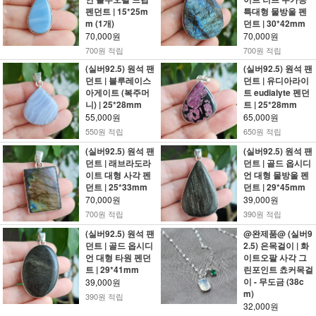
펜던트 | 15*25m
특대형 물방울 펜
m (1개)
던트 | 30*42mm
70,000원
70,000원
700원 적립
700원 적립
(실버92.5) 원석 팬
(실버92.5) 원석 팬
던트 | 블루레이스
던트 | 유디아라이
아게이트 (복주머
트 eudialyte 펜던
니) | 25*28mm
트 | 25*28mm
55,000원
65,000원
550원 적립
650원 적립
(실버92.5) 원석 팬
(실버92.5) 원석 팬
던트 | 래브라도라
던트 | 골드 옵시디
이트 대형 사각 펜
언 대형 물방울 펜
던트 | 25*33mm
던트 | 29*45mm
70,000원
39,000원
700원 적립
390원 적립
(실버92.5) 원석 팬
@완제품@ (실버9
던트 | 골드 옵시디
2.5) 은목걸이 | 화
언 대형 타원 펜던
이트오팔 사각 그
트 | 29*41mm
린포인트 쵸커목걸
이 - 무도금 (38c
39,000원
m)
390원 적립
32,000원