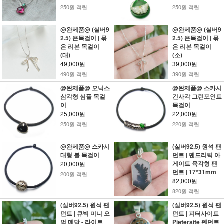
250원 적립
250원 적립
@완제품@ (실버9
@완제품@ (실버9
2.5) 은목걸이 | 묶
2.5) 은목걸이 | 묶
은 리본 목걸이
은 리본 목걸이
(대)
(소)
49,000원
39,000원
490원 적립
390원 적립
@완제품@ 오닉스
@완제품@ 스카시
삼각형 심플 목걸
긴사각 그린포인트
이
목걸이
25,000원
22,000원
250원 적립
220원 적립
@완제품@ 스카시
(실버92.5) 원석 팬
대형 볼 목걸이
던트 | 덴드리틱 아
게이트 육각형 펜
20,000원
던트 | 17*31mm
200원 적립
82,000원
820원 적립
(실버92.5) 원석 팬
(실버92.5) 원석 팬
던트 | 큐빅 미니 오
던트 | 피터사이트
벌 메달 - 라이트
Pietersite 펜던트