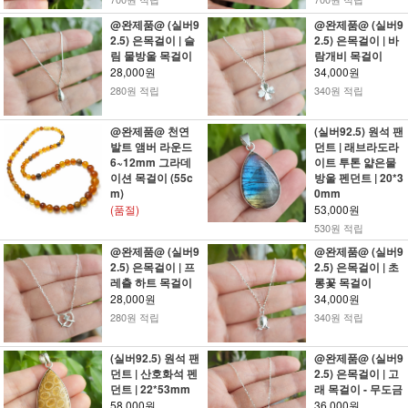
@완제품@ (실버9
@완제품@ (실버9
2.5) 은목걸이 | 슬
2.5) 은목걸이 | 바
림 물방울 목걸이
람개비 목걸이
28,000원
34,000원
280원 적립
340원 적립
@완제품@ 천연
(실버92.5) 원석 팬
발트 앰버 라운드
던트 | 래브라도라
6~12mm 그라데
이트 투톤 얇은물
이션 목걸이 (55c
방울 펜던트 | 20*3
m)
0mm
(품절)
53,000원
530원 적립
@완제품@ (실버9
@완제품@ (실버9
2.5) 은목걸이 | 프
2.5) 은목걸이 | 초
레츨 하트 목걸이
롱꽃 목걸이
28,000원
34,000원
280원 적립
340원 적립
(실버92.5) 원석 팬
@완제품@ (실버9
던트 | 산호화석 펜
2.5) 은목걸이 | 고
던트 | 22*53mm
래 목걸이 - 무도금
58,000원
36,000원